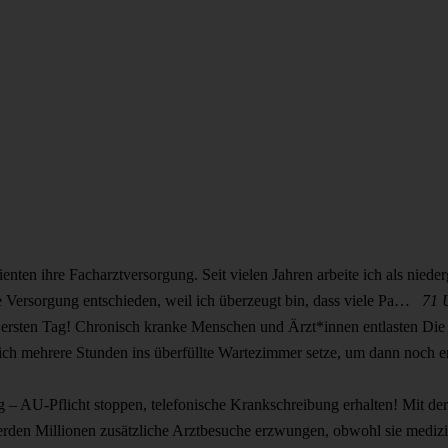
ienten ihre Facharztversorgung.
Seit vielen Jahren arbeite ich als niede
e Versorgung entschieden, weil ich überzeugt bin, dass viele Pa…
71 
ersten Tag! Chronisch kranke Menschen und Ärzt*innen entlasten
Die
mich mehrere Stunden ins überfüllte Wartezimmer setze, um dann noch
g – AU-Pflicht stoppen, telefonische Krankschreibung erhalten!
Mit der
erden Millionen zusätzliche Arztbesuche erzwungen, obwohl sie mediz