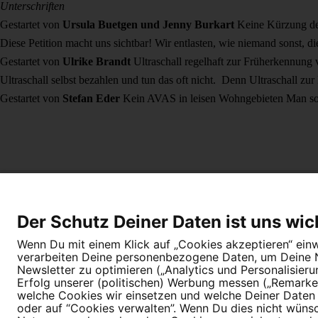
Unterschriften
Gestartet von
Ursula Buetgen und Jenny Burkart
Keine Kürzung de
Diese Petition macht uns sichtbar! Wir entlasten, wie niemand sonst, 
Gestartet von
Ulrike Brandt
Ultraschall regelhaft zur Früherkennung
Ultraschall selbst bezahlen und tun das oft nicht. Denn Ultraschall 
Gestartet von
Stefan Eder
Kein AVAS in leisen Wohngebieten
Man so
Die Petitionsplattform von
Tipps für Deine Petition
Darum WeAct
Erfolgreiche Petitionen
FAQ
Der Schutz Deiner Daten ist uns wic
Wenn Du mit einem Klick auf „Cookies akzeptieren“ einwi
verarbeiten Deine personenbezogene Daten, um Deine Nu
Newsletter zu optimieren („Analytics und Personalisier
Erfolg unserer (politischen) Werbung messen („Remarket
welche Cookies wir einsetzen und welche Deiner Daten (
oder auf “Cookies verwalten”. Wenn Du dies nicht wünschs