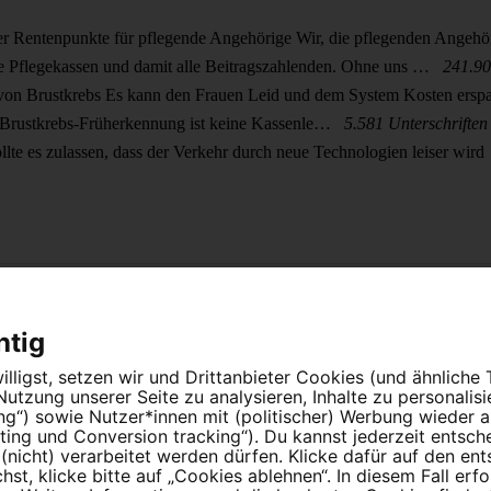
r Rentenpunkte für pflegende Angehörige
Wir, die pflegenden Angehöri
die Pflegekassen und damit alle Beitragszahlenden. Ohne uns …
241.90
 von Brustkrebs
Es kann den Frauen Leid und dem System Kosten erspa
zur Brustkrebs-Früherkennung ist keine Kassenle…
5.581 Unterschriften
llte es zulassen, dass der Verkehr durch neue Technologien leiser wird
s
Nutzungsbedingungen
Datenschutz
Impressum
Cookie Einstellun
htig
lligst, setzen wir und Drittanbieter Cookies (und ähnliche
tzung unserer Seite zu analysieren, Inhalte zu personalis
ung“) sowie Nutzer*innen mit (politischer) Werbung wieder
ing und Conversion tracking“). Du kannst jederzeit entsch
nicht) verarbeitet werden dürfen. Klicke dafür auf den en
t, klicke bitte auf „Cookies ablehnen“. In diesem Fall erfo