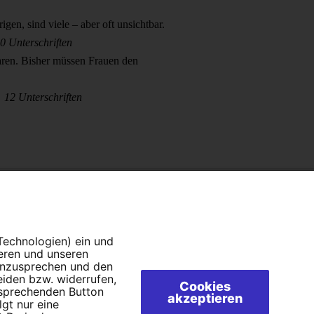
gen, sind viele – aber oft unsichtbar.
0 Unterschriften
ren. Bisher müssen Frauen den
12 Unterschriften
gen
 Technologien) ein und
ieren und unseren
 anzusprechen und den
eiden bzw. widerrufen,
Cookies
tsprechenden Button
akzeptieren
lgt nur eine