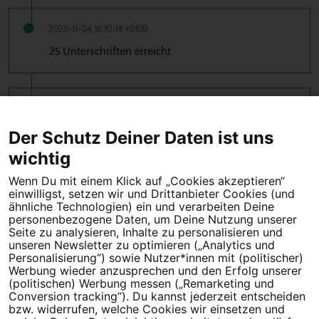
2025-11-04 16:10:14 +0100
25 Unterschriften erreicht
2025-11-04 15:37:57 +0100
10 Unterschriften erreicht
Der Schutz Deiner Daten ist uns
wichtig
Wenn Du mit einem Klick auf „Cookies akzeptieren“
einwilligst, setzen wir und Drittanbieter Cookies (und
Tipps für deine Petition
ähnliche Technologien) ein und verarbeiten Deine
personenbezogene Daten, um Deine Nutzung unserer
Darum WeAct
Partnerprogramm
Seite zu analysieren, Inhalte zu personalisieren und
unseren Newsletter zu optimieren („Analytics und
Personalisierung“) sowie Nutzer*innen mit (politischer)
Erfolgreiche Petitionen
FAQs
Werbung wieder anzusprechen und den Erfolg unserer
(politischen) Werbung messen („Remarketing und
Nutzungsbedingungen
Conversion tracking“). Du kannst jederzeit entscheiden
bzw. widerrufen, welche Cookies wir einsetzen und
Datenschutz
Impressum