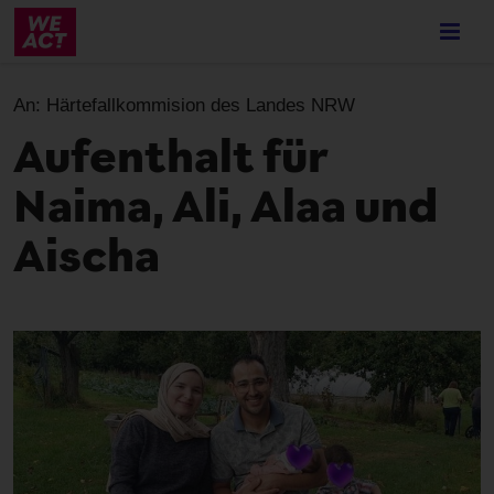
Skip
to
main
content
An:
Härtefallkommision des Landes NRW
Aufenthalt für
Naima, Ali, Alaa und
Aischa