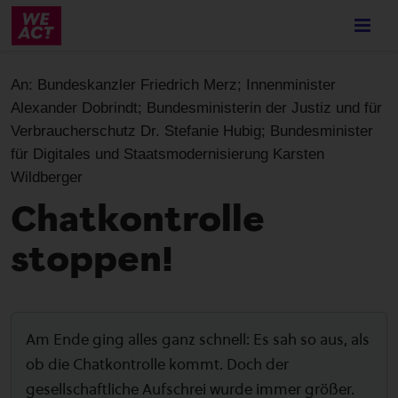
Skip
to
main
content
An:
Bundeskanzler Friedrich Merz; Innenminister
Alexander Dobrindt; Bundesministerin der Justiz und für
Verbraucherschutz Dr. Stefanie Hubig; Bundesminister
für Digitales und Staatsmodernisierung Karsten
Wildberger
Chatkontrolle
stoppen!
Am Ende ging alles ganz schnell: Es sah so aus, als
ob die Chatkontrolle kommt. Doch der
gesellschaftliche Aufschrei wurde immer größer.