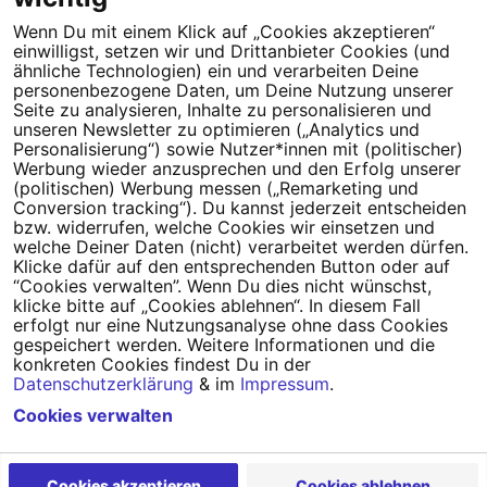
Wenn Du mit einem Klick auf „Cookies akzeptieren“
einwilligst, setzen wir und Drittanbieter Cookies (und
Tipps für deine Petition
ähnliche Technologien) ein und verarbeiten Deine
personenbezogene Daten, um Deine Nutzung unserer
Darum WeAct
Partnerprogramm
Seite zu analysieren, Inhalte zu personalisieren und
unseren Newsletter zu optimieren („Analytics und
Personalisierung“) sowie Nutzer*innen mit (politischer)
Erfolgreiche Petitionen
FAQs
Werbung wieder anzusprechen und den Erfolg unserer
(politischen) Werbung messen („Remarketing und
Nutzungsbedingungen
Conversion tracking“). Du kannst jederzeit entscheiden
bzw. widerrufen, welche Cookies wir einsetzen und
Datenschutz
Impressum
welche Deiner Daten (nicht) verarbeitet werden dürfen.
Klicke dafür auf den entsprechenden Button oder auf
Cookie-Einstellungen
“Cookies verwalten”. Wenn Du dies nicht wünschst,
klicke bitte auf „Cookies ablehnen“. In diesem Fall
erfolgt nur eine Nutzungsanalyse ohne dass Cookies
Campact
Powered by
gespeichert werden. Weitere Informationen und die
konkreten Cookies findest Du in der
Datenschutzerklärung
& im
Impressum
.
Cookies verwalten
Cookies akzeptieren
Cookies ablehnen