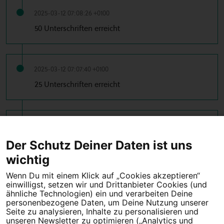
2025-03-12 07:08:26 +0100
50 Unterschriften erreicht
2025-03-12 07:07:40 +0100
25 Unterschriften erreicht
2025-03-12 07:06:52 +0100
10 Unterschriften erreicht
Der Schutz Deiner Daten ist uns
wichtig
Wenn Du mit einem Klick auf „Cookies akzeptieren“
einwilligst, setzen wir und Drittanbieter Cookies (und
Tipps für deine Petition
ähnliche Technologien) ein und verarbeiten Deine
personenbezogene Daten, um Deine Nutzung unserer
Seite zu analysieren, Inhalte zu personalisieren und
Darum WeAct
Partnerprogramm
unseren Newsletter zu optimieren („Analytics und