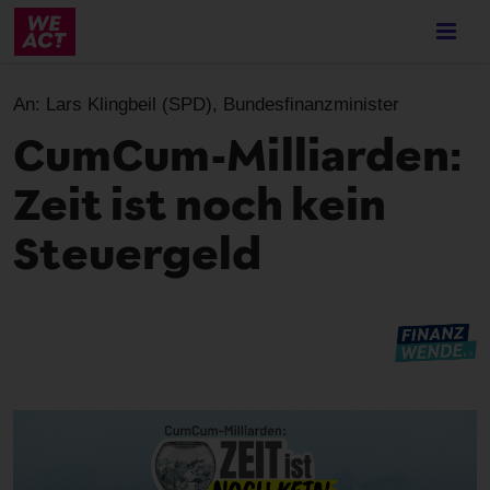
Skip
to
main
content
An:
Lars Klingbeil (SPD), Bundesfinanzminister
CumCum-Milliarden:
Zeit ist noch kein
Steuergeld