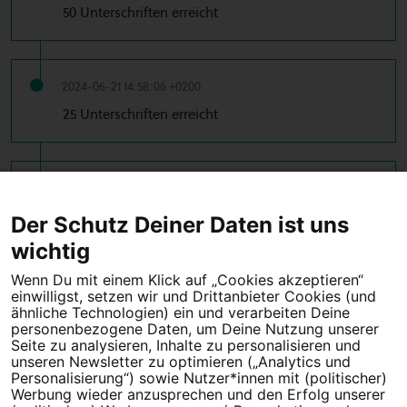
50 Unterschriften erreicht
2024-06-21 14:58:06 +0200
25 Unterschriften erreicht
2024-06-21 14:57:06 +0200
10 Unterschriften erreicht
Der Schutz Deiner Daten ist uns
wichtig
Wenn Du mit einem Klick auf „Cookies akzeptieren“
einwilligst, setzen wir und Drittanbieter Cookies (und
Tipps für deine Petition
ähnliche Technologien) ein und verarbeiten Deine
personenbezogene Daten, um Deine Nutzung unserer
Seite zu analysieren, Inhalte zu personalisieren und
Darum WeAct
Partnerprogramm
unseren Newsletter zu optimieren („Analytics und
Personalisierung“) sowie Nutzer*innen mit (politischer)
Erfolgreiche Petitionen
FAQs
Werbung wieder anzusprechen und den Erfolg unserer