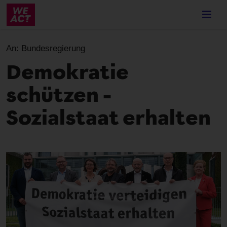
Skip
to
main
content
An:
Bundesregierung
Demokratie
schützen –
Sozialstaat erhalten