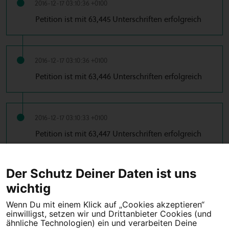
2016-12-17 03:10:36 +0100
Petition ist mit 63,445 Unterschriften erfolgreich
2016-12-17 03:10:36 +0100
Petition ist mit 63,446 Unterschriften erfolgreich
2016-12-17 03:10:33 +0100
Petition ist mit 63,447 Unterschriften erfolgreich
…
← Vorherige
1
2
38
39
40
41
42
Der Schutz Deiner Daten ist uns
…
43
44
45
46
53
54
Nächste →
wichtig
Wenn Du mit einem Klick auf „Cookies akzeptieren“
einwilligst, setzen wir und Drittanbieter Cookies (und
Tipps für deine Petition
ähnliche Technologien) ein und verarbeiten Deine