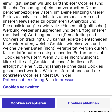
einwilligst, setzen wir und Drittanbieter Cookies (und
Tipps für deine Petition
ähnliche Technologien) ein und verarbeiten Deine
personenbezogene Daten, um Deine Nutzung unserer
Darum WeAct
Partnerprogramm
Seite zu analysieren, Inhalte zu personalisieren und
unseren Newsletter zu optimieren („Analytics und
Personalisierung“) sowie Nutzer*innen mit (politischer)
Erfolgreiche Petitionen
FAQs
Werbung wieder anzusprechen und den Erfolg unserer
(politischen) Werbung messen („Remarketing und
Nutzungsbedingungen
Conversion tracking“). Du kannst jederzeit entscheiden
bzw. widerrufen, welche Cookies wir einsetzen und
Datenschutz
Impressum
welche Deiner Daten (nicht) verarbeitet werden dürfen.
Klicke dafür auf den entsprechenden Button oder auf
Cookie-Einstellungen
“Cookies verwalten”. Wenn Du dies nicht wünschst,
klicke bitte auf „Cookies ablehnen“. In diesem Fall
erfolgt nur eine Nutzungsanalyse ohne dass Cookies
Campact
Powered by
gespeichert werden. Weitere Informationen und die
konkreten Cookies findest Du in der
Datenschutzerklärung
& im
Impressum
.
Cookies verwalten
Cookies akzeptieren
Cookies ablehnen