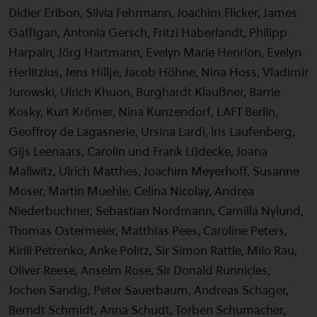
Didier Eribon, Silvia Fehrmann, Joachim Flicker, James
Gaffigan, Antonia Gersch, Fritzi Haberlandt, Philipp
Harpain, Jörg Hartmann, Evelyn Marie Henrion, Evelyn
Herlitzius, Jens Hillje, Jacob Höhne, Nina Hoss, Vladimir
Jurowski, Ulrich Khuon, Burghardt Klaußner, Barrie
Kosky, Kurt Krömer, Nina Kunzendorf, LAFT Berlin,
Geoffroy de Lagasnerie, Ursina Lardi, lris Laufenberg,
Gijs Leenaars, Carolin und Frank Lüdecke, Joana
Mallwitz, Ulrich Matthes, Joachim Meyerhoff, Susanne
Moser, Martin Muehle, Celina Nicolay, Andrea
Niederbuchner, Sebastian Nordmann, Camilla Nylund,
Thomas Ostermeier, Matthias Pees, Caroline Peters,
Kirill Petrenko, Anke Politz, Sir Simon Rattle, Milo Rau,
Oliver Reese, Anselm Rose, Sir Donald Runnicles,
Jochen Sandig, Peter Sauerbaum, Andreas Schager,
Berndt Schmidt, Anna Schudt, Torben Schumacher,