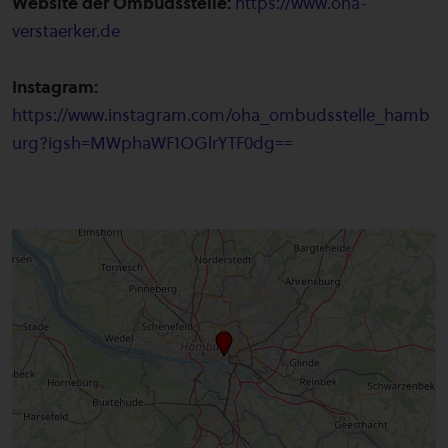
Website der Ombudsstelle:
https://www.oha-
verstaerker.de
Instagram:
https://www.instagram.com/oha_ombudsstelle_hamb
urg?igsh=MWphaWF1OGlrYTF0dg==