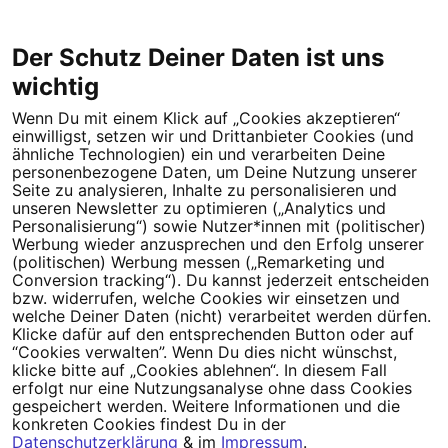
2026-06-19 18:36:01 +0200
10 Unterschriften erreicht
Der Schutz Deiner Daten ist uns
wichtig
Wenn Du mit einem Klick auf „Cookies akzeptieren“
einwilligst, setzen wir und Drittanbieter Cookies (und
Tipps für deine Petition
ähnliche Technologien) ein und verarbeiten Deine
personenbezogene Daten, um Deine Nutzung unserer
Seite zu analysieren, Inhalte zu personalisieren und
Darum WeAct
Partnerprogramm
unseren Newsletter zu optimieren („Analytics und
Personalisierung“) sowie Nutzer*innen mit (politischer)
Erfolgreiche Petitionen
FAQs
Werbung wieder anzusprechen und den Erfolg unserer
(politischen) Werbung messen („Remarketing und
Nutzungsbedingungen
Conversion tracking“). Du kannst jederzeit entscheiden
bzw. widerrufen, welche Cookies wir einsetzen und
Datenschutz
Impressum
welche Deiner Daten (nicht) verarbeitet werden dürfen.
Klicke dafür auf den entsprechenden Button oder auf
Cookie-Einstellungen
“Cookies verwalten”. Wenn Du dies nicht wünschst,
klicke bitte auf „Cookies ablehnen“. In diesem Fall
erfolgt nur eine Nutzungsanalyse ohne dass Cookies
Campact
Powered by
gespeichert werden. Weitere Informationen und die
konkreten Cookies findest Du in der
Datenschutzerklärung
& im
Impressum
.