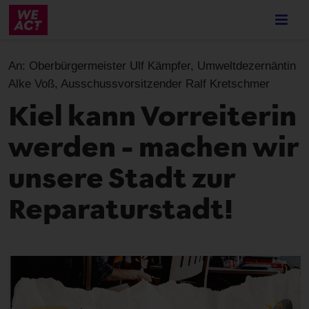
Skip
to
main
content
An:
Oberbürgermeister Ulf Kämpfer, Umweltdezernäntin
Alke Voß, Ausschussvorsitzender Ralf Kretschmer
Kiel kann Vorreiterin
werden – machen wir
unsere Stadt zur
Reparaturstadt!