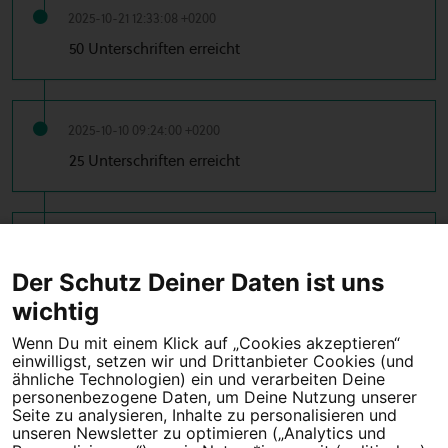
2025-10-21 12:33:08 +0200
50 Unterschriften erreicht
2025-10-10 09:24:00 +0200
25 Unterschriften erreicht
2025-10-08 21:22:10 +0200
10 Unterschriften erreicht
Der Schutz Deiner Daten ist uns
wichtig
Wenn Du mit einem Klick auf „Cookies akzeptieren“
einwilligst, setzen wir und Drittanbieter Cookies (und
Tipps für deine Petition
ähnliche Technologien) ein und verarbeiten Deine
personenbezogene Daten, um Deine Nutzung unserer
Seite zu analysieren, Inhalte zu personalisieren und
Darum WeAct
Partnerprogramm
unseren Newsletter zu optimieren („Analytics und