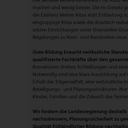
Der aktuelle Referentenentwurf zur KiBiz-Re
machen und wenig besser. Die im Gesetz 
die Existenz kleiner Kitas statt Entlastung 
eingruppige Kitas sowie die drastisch redu
setzen Einrichtungen unter finanziellen Dru
Regelungen zu Kern- und Randzeiten neue
Gute Bildung braucht verlässliche Standa
qualifizierte Fachkräfte über den gesam
Korrekturen drohen Schließungen und eine 
Notwendig sind eine klare Ausrichtung auf Q
Erhalt der Trägervielfalt, eine verbindliche 
Beteiligungs- und Planungsstrukturen. Nur 
Kinder, Familien und die Zukunft des Syst
Wir fordern die Landesregierung deshalb
nachzubessern, Planungssicherheit zu gew
Qualität frühkindlicher Bildung nachhalti