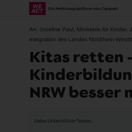
Skip
Die Petitionsplattform von Campact
to
main
content
An:
Josefine Paul, Ministerin für Kinder,
Integration des Landes Nordrhein-Westf
Kitas retten 
Kinderbildu
NRW besser 
Liebe Unterstützer*innen,