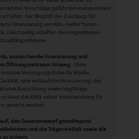
form in NRW droht vieles schlechter zu
gemachten Vorschläge gefährden insbesondere
zu schaffen. Der Wegfall des Zuschlags für
zierte Finanzierung von Kita-Helfer*innen
ck. Gleichzeitig schaffen die vorgesehenen
 Qualitätsprobleme.
rds, ausreichende Finanzierung und
ten Öffnungszeitraum hinweg.
Ohne
massive Versorgungslücke für Kinder.
ualität, eine verlässliche Finanzierung, der
inklusive Ausrichtung sowie tragfähige
so kann das KiBiz seiner Verantwortung für
ems gerecht werden.
 auf, den Gesetzentwurf grundlegend
ährleisten und die Trägervielfalt sowie die
g zu sichern.