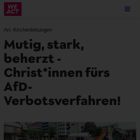
Skip
to
main
content
An:
Kirchenleitungen
Mutig, stark,
beherzt -
Christ*innen fürs
AfD-
Verbotsverfahren!