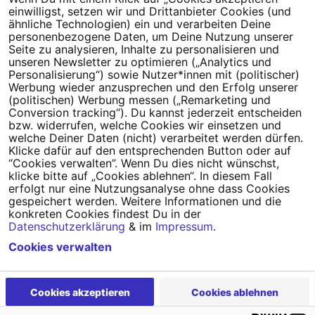
einwilligst, setzen wir und Drittanbieter Cookies (und
Tipps für deine Petition
ähnliche Technologien) ein und verarbeiten Deine
personenbezogene Daten, um Deine Nutzung unserer
Darum WeAct
Partnerprogramm
Seite zu analysieren, Inhalte zu personalisieren und
unseren Newsletter zu optimieren („Analytics und
Personalisierung“) sowie Nutzer*innen mit (politischer)
Erfolgreiche Petitionen
FAQs
Werbung wieder anzusprechen und den Erfolg unserer
(politischen) Werbung messen („Remarketing und
Nutzungsbedingungen
Conversion tracking“). Du kannst jederzeit entscheiden
bzw. widerrufen, welche Cookies wir einsetzen und
Datenschutz
Impressum
welche Deiner Daten (nicht) verarbeitet werden dürfen.
Klicke dafür auf den entsprechenden Button oder auf
Cookie-Einstellungen
“Cookies verwalten”. Wenn Du dies nicht wünschst,
klicke bitte auf „Cookies ablehnen“. In diesem Fall
erfolgt nur eine Nutzungsanalyse ohne dass Cookies
Campact
Powered by
gespeichert werden. Weitere Informationen und die
konkreten Cookies findest Du in der
Datenschutzerklärung
& im
Impressum
.
Cookies verwalten
Cookies akzeptieren
Cookies ablehnen