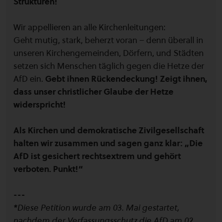
Strukturen!
Wir appellieren an alle Kirchenleitungen:
Geht mutig, stark, beherzt voran – denn überall in
unseren Kirchengemeinden, Dörfern, und Städten
setzen sich Menschen täglich gegen die Hetze der
AfD ein.
Gebt ihnen Rückendeckung! Zeigt ihnen,
dass unser christlicher Glaube der Hetze
widerspricht!
Als Kirchen und demokratische Zivilgesellschaft
halten wir zusammen und sagen ganz klar: „Die
AfD ist gesichert rechtsextrem und gehört
verboten. Punkt!“
---
*
Diese Petition wurde am 03. Mai gestartet,
nachdem der Verfassungsschutz die AfD am 02.