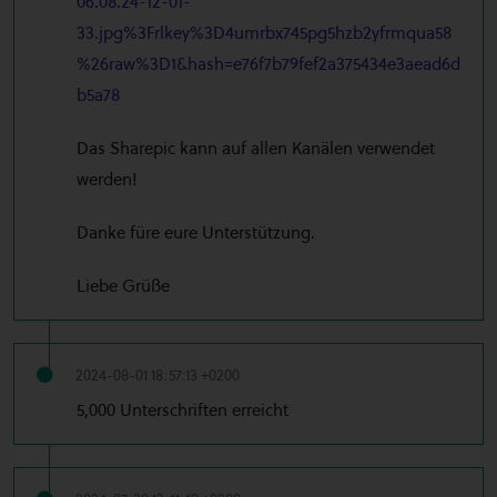
06.08.24-12-01-
33.jpg%3Frlkey%3D4umrbx745pg5hzb2yfrmqua58
%26raw%3D1&hash=e76f7b79fef2a375434e3aead6d
b5a78
Das Sharepic kann auf allen Kanälen verwendet
werden!
Danke füre eure Unterstützung.
Liebe Grüße
2024-08-01 18:57:13 +0200
5,000 Unterschriften erreicht