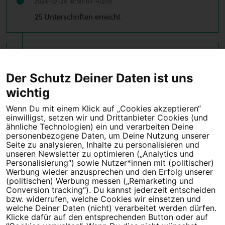
2024-07-28 18:50:03 +0200
25 Unterschriften erreicht
2024-07-28 17:30:58 +0200
10 Unterschriften erreicht
Der Schutz Deiner Daten ist uns
wichtig
Wenn Du mit einem Klick auf „Cookies akzeptieren“
einwilligst, setzen wir und Drittanbieter Cookies (und
Tipps für deine Petition
ähnliche Technologien) ein und verarbeiten Deine
personenbezogene Daten, um Deine Nutzung unserer
Darum WeAct
Partnerprogramm
Seite zu analysieren, Inhalte zu personalisieren und
unseren Newsletter zu optimieren („Analytics und
Personalisierung“) sowie Nutzer*innen mit (politischer)
Erfolgreiche Petitionen
FAQs
Werbung wieder anzusprechen und den Erfolg unserer
(politischen) Werbung messen („Remarketing und
Nutzungsbedingungen
Conversion tracking“). Du kannst jederzeit entscheiden
bzw. widerrufen, welche Cookies wir einsetzen und
Datenschutz
Impressum
welche Deiner Daten (nicht) verarbeitet werden dürfen.
Klicke dafür auf den entsprechenden Button oder auf
Cookie-Einstellungen