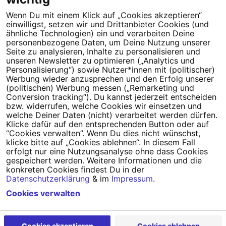
Wenn Du mit einem Klick auf „Cookies akzeptieren“
einwilligst, setzen wir und Drittanbieter Cookies (und
Tipps für deine Petition
ähnliche Technologien) ein und verarbeiten Deine
personenbezogene Daten, um Deine Nutzung unserer
Darum WeAct
Seite zu analysieren, Inhalte zu personalisieren und
Partnerprogramm
unseren Newsletter zu optimieren („Analytics und
Personalisierung“) sowie Nutzer*innen mit (politischer)
Erfolgreiche Petitionen
FAQs
Werbung wieder anzusprechen und den Erfolg unserer
(politischen) Werbung messen („Remarketing und
Nutzungsbedingungen
Conversion tracking“). Du kannst jederzeit entscheiden
bzw. widerrufen, welche Cookies wir einsetzen und
Datenschutz
Impressum
welche Deiner Daten (nicht) verarbeitet werden dürfen.
Klicke dafür auf den entsprechenden Button oder auf
Cookie-Einstellungen
“Cookies verwalten”. Wenn Du dies nicht wünschst,
klicke bitte auf „Cookies ablehnen“. In diesem Fall
erfolgt nur eine Nutzungsanalyse ohne dass Cookies
Campact
Powered by
gespeichert werden. Weitere Informationen und die
konkreten Cookies findest Du in der
Datenschutzerklärung
& im
Impressum
.
Cookies verwalten
Cookies akzeptieren
Cookies ablehnen