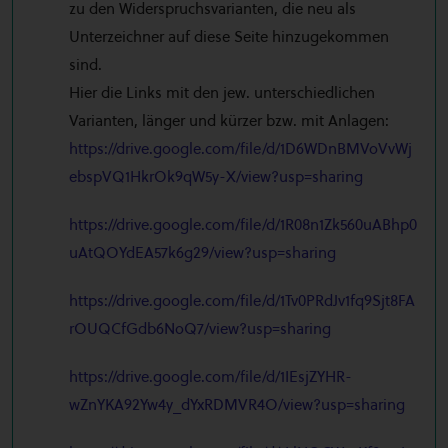
zu den Widerspruchsvarianten, die neu als
Unterzeichner auf diese Seite hinzugekommen
sind.
Hier die Links mit den jew. unterschiedlichen
Varianten, länger und kürzer bzw. mit Anlagen:
https://drive.google.com/file/d/1D6WDnBMVoVvWj
ebspVQ1HkrOk9qW5y-X/view?usp=sharing
https://drive.google.com/file/d/1R08n1Zk560uABhp0
uAtQOYdEA57k6g29/view?usp=sharing
https://drive.google.com/file/d/1Tv0PRdJv1fq9Sjt8FA
rOUQCfGdb6NoQ7/view?usp=sharing
https://drive.google.com/file/d/1IEsjZYHR-
wZnYKA92Yw4y_dYxRDMVR4O/view?usp=sharing