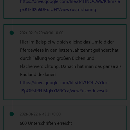
https://drive.google.com/file/d/1LlNOCW57Kf8mzIe
pxKTklI2n5DExJUHY/view?usp=sharing
2021-02-01 20:40:36 +0100
Hier im Beispiel wie sich alleine das Umfeld der
Pferdewiese in den letzten Jahrzehnt geändert hat
durch Fällung von großen Eichen und
Flächenverdichtung. Danach hat man das ganze als
Bauland deklariert
https://drive.google.com/file/d/1ZUOttZvYJgr-
T5pGRstRFLMqFrYM3Cca/view?usp=drivesdk
2021-01-22 17:43:21 +0100
500 Unterschriften erreicht