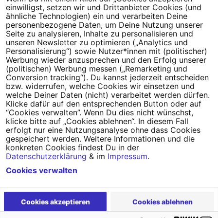
einwilligst, setzen wir und Drittanbieter Cookies (und
Tipps für deine Petition
ähnliche Technologien) ein und verarbeiten Deine
personenbezogene Daten, um Deine Nutzung unserer
Darum WeAct
Partnerprogramm
Seite zu analysieren, Inhalte zu personalisieren und
unseren Newsletter zu optimieren („Analytics und
Personalisierung“) sowie Nutzer*innen mit (politischer)
Erfolgreiche Petitionen
FAQs
Werbung wieder anzusprechen und den Erfolg unserer
(politischen) Werbung messen („Remarketing und
Nutzungsbedingungen
Conversion tracking“). Du kannst jederzeit entscheiden
bzw. widerrufen, welche Cookies wir einsetzen und
Datenschutz
Impressum
welche Deiner Daten (nicht) verarbeitet werden dürfen.
Klicke dafür auf den entsprechenden Button oder auf
Cookie-Einstellungen
“Cookies verwalten”. Wenn Du dies nicht wünschst,
klicke bitte auf „Cookies ablehnen“. In diesem Fall
erfolgt nur eine Nutzungsanalyse ohne dass Cookies
Campact
Powered by
gespeichert werden. Weitere Informationen und die
konkreten Cookies findest Du in der
Datenschutzerklärung
& im
Impressum
.
Cookies verwalten
Cookies akzeptieren
Cookies ablehnen