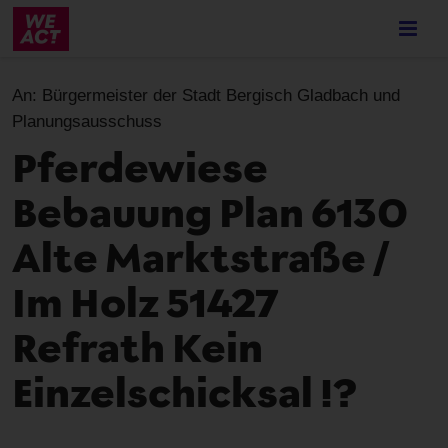
Skip
to
main
content
An:
Bürgermeister der Stadt Bergisch Gladbach und
Planungsausschuss
Pferdewiese
Bebauung Plan 6130
Alte Marktstraße /
Im Holz 51427
Refrath Kein
Einzelschicksal !?