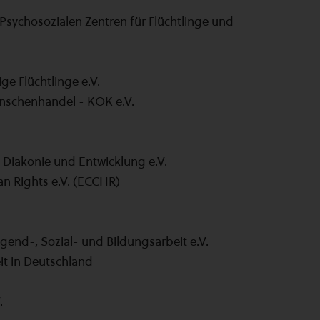
Psychosozialen Zentren für Flüchtlinge und
e Flüchtlinge e.V.
nschenhandel - KOK e.V.
 Diakonie und Entwicklung e.V.
an Rights e.V. (ECCHR)
Jugend-, Sozial- und Bildungsarbeit e.V.
it in Deutschland
.