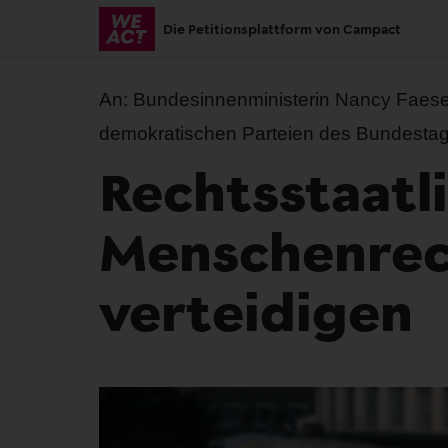
Skip
Die Petitionsplattform von Campact
to
main
content
An:
Bundesinnenministerin Nancy Faeser
demokratischen Parteien des Bundesta
Rechtsstaatl
Menschenre
verteidigen