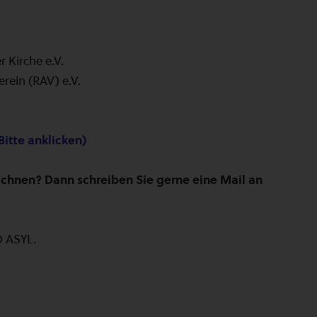
 Kirche e.V.
rein (RAV) e.V.
Bitte anklicken)
ichnen? Dann schreiben Sie gerne eine Mail an
 ASYL.