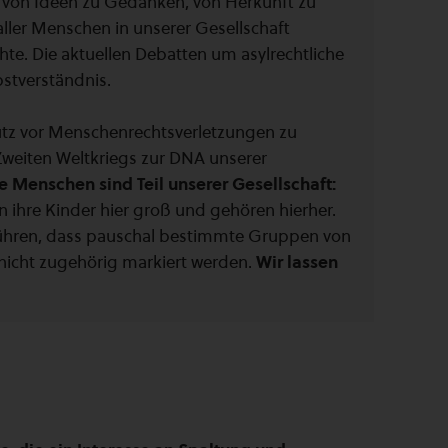
 - von Ideen zu Gedanken, von Herkunft zu
e aller Menschen in unserer Gesellschaft
hte. Die aktuellen Debatten um asylrechtliche
stverständnis.
utz vor Menschenrechtsverletzungen zu
weiten Weltkriegs zur DNA unserer
 Menschen sind Teil unserer Gesellschaft:
en ihre Kinder hier groß und gehören hierher.
 führen, dass pauschal bestimmte Gruppen von
s nicht zugehörig markiert werden.
Wir lassen