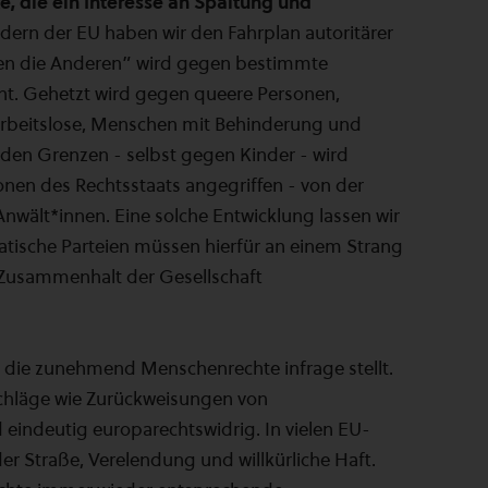
te, die ein Interesse an Spaltung und
dern der EU haben wir den Fahrplan autoritärer
gen die Anderen” wird gegen bestimmte
t. Gehetzt wird gegen queere Personen,
Arbeitslose, Menschen mit Behinderung und
 den Grenzen - selbst gegen Kinder - wird
tionen des Rechtsstaats angegriffen - von der
Anwält*innen. Eine solche Entwicklung lassen wir
atische Parteien müssen hierfür an einem Strang
 Zusammenhalt der Gesellschaft
tik, die zunehmend Menschenrechte infrage stellt.
rschläge wie Zurückweisungen von
indeutig europarechtswidrig. In vielen EU-
r Straße, Verelendung und willkürliche Haft.