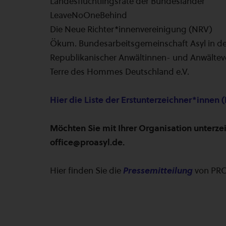
Landesflüchtlingsräte der Bundesländer
LeaveNoOneBehind
Die Neue Richter*innenvereinigung (NRV)
Ökum. Bundesarbeitsgemeinschaft Asyl in der
Republikanischer Anwältinnen- und Anwälteve
Terre des Hommes Deutschland e.V.
Hier die Liste der Erstunterzeichner*innen (
Möchten Sie mit Ihrer Organisation unterze
office@proasyl.de.
Hier finden Sie die
Pressemitteilung
von PRO