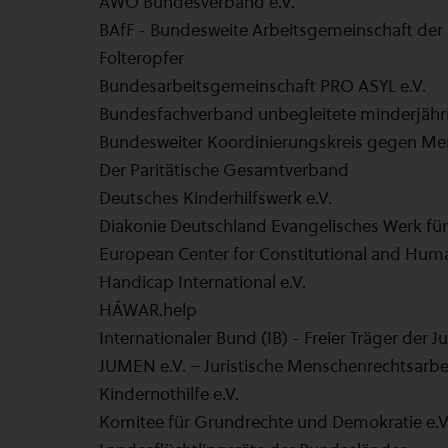
AWO Bundesverband e.V.
BAfF - Bundesweite Arbeitsgemeinschaft der 
Folteropfer
Bundesarbeitsgemeinschaft PRO ASYL e.V.
Bundesfachverband unbegleitete minderjährig
Bundesweiter Koordinierungskreis gegen Me
Der Paritätische Gesamtverband
Deutsches Kinderhilfswerk e.V.
Diakonie Deutschland Evangelisches Werk für
European Center for Constitutional and Hum
Handicap International e.V.
HÁWAR.help
Internationaler Bund (IB) - Freier Träger der 
JUMEN e.V. – Juristische Menschenrechtsarbe
Kindernothilfe e.V.
Komitee für Grundrechte und Demokratie e.V