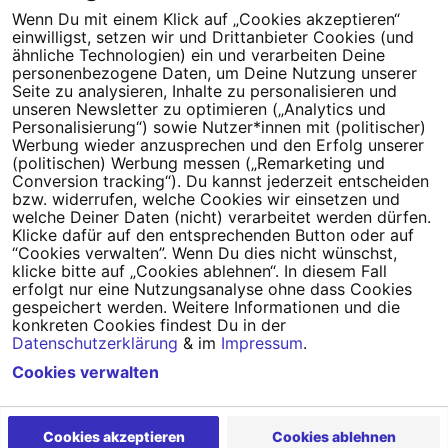
Wenn Du mit einem Klick auf „Cookies akzeptieren“
einwilligst, setzen wir und Drittanbieter Cookies (und
Tipps für deine Petition
ähnliche Technologien) ein und verarbeiten Deine
personenbezogene Daten, um Deine Nutzung unserer
Seite zu analysieren, Inhalte zu personalisieren und
Darum WeAct
Partnerprogramm
unseren Newsletter zu optimieren („Analytics und
Personalisierung“) sowie Nutzer*innen mit (politischer)
Erfolgreiche Petitionen
FAQs
Werbung wieder anzusprechen und den Erfolg unserer
(politischen) Werbung messen („Remarketing und
Nutzungsbedingungen
Conversion tracking“). Du kannst jederzeit entscheiden
bzw. widerrufen, welche Cookies wir einsetzen und
Datenschutz
Impressum
welche Deiner Daten (nicht) verarbeitet werden dürfen.
Klicke dafür auf den entsprechenden Button oder auf
Cookie-Einstellungen
“Cookies verwalten”. Wenn Du dies nicht wünschst,
klicke bitte auf „Cookies ablehnen“. In diesem Fall
erfolgt nur eine Nutzungsanalyse ohne dass Cookies
Campact
Powered by
gespeichert werden. Weitere Informationen und die
konkreten Cookies findest Du in der
Datenschutzerklärung
& im
Impressum
.
Cookies verwalten
Cookies akzeptieren
Cookies ablehnen