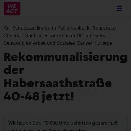
Skip
to
main
content
An:
Senatsbaudirektorin Petra Kahlfeldt, Bausenator
Christian Gaebler, Finanzsenator Stefan Evers,
Senatorin für Arbeit und Soziales Cansel Kiziltepe
Rekommunalisierung
der
Habersaathstraße
40-48 jetzt!
Wir haben über 10.000 Unterschirften gesammelt