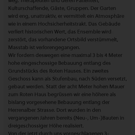
weg: Therapeuten und deren Patienten,
Kulturschaffende, Gäste, Gruppen. Der Garten
wird eng, unattraktiv, er vermittelt ein Atmosphäre
wie in einem Hochsicherheitstrakt. Das Gebäude
verliert historischen Wert, das Ensemble wird
zerstört, das vorhandene Ortsbild verstümmelt,
Masstab ist verlorengegangen.
Wir fordern deswegen eine maximal 3 bis 4 Meter
hohe eingeschossige Bebauung entlang des
Grundstücks des Roten Hauses. Ein zweites
Geschoss kann als Stufenbau, nach Süden versetzt,
gebaut werden. Statt der acht Meter hohen Mauer
zum Roten Haus begrüssen wir eine höhere als
bislang vorgesehene Bebauung entlang der
Herrenalber Strasse. Dort wurden in den
vergangenen Jahren bereits (Neu-, Um-)Bauten in
dreigeschossiger Höhe realisiert.
Von der jetzt durch uns vorgeschlagenen 3-