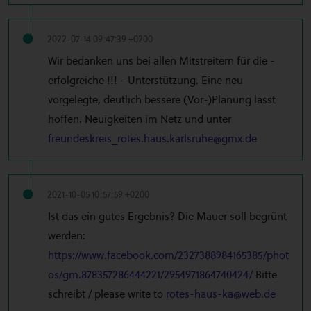
2022-07-14 09:47:39 +0200
Wir bedanken uns bei allen Mitstreitern für die -
erfolgreiche !!! - Unterstützung. Eine neu
vorgelegte, deutlich bessere (Vor-)Planung lässt
hoffen. Neuigkeiten im Netz und unter
freundeskreis_rotes.haus.karlsruhe@gmx.de
2021-10-05 10:57:59 +0200
Ist das ein gutes Ergebnis? Die Mauer soll begrünt
werden:
https://www.facebook.com/2327388984165385/phot
os/gm.878357286444221/2954971864740424/
Bitte
schreibt / please write to
rotes-haus-ka@web.de