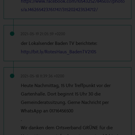
https://www.facebook.com/105432527845037/photo
s/a.146265423761747/315202423534712/
2021-05-19 21:05:59 +0200
der Lokalsender Baden TV berichtete:
http://bit.ly/RotesHaus_BadenTV2105
2021-05-18 11:39:36 +0200
Heute Nachmittag, 15 Uhr Treffpunkt vor der
Gartenhalle. Dort beginnt 15 Uhr 30 die
Gemeinderatssitzung. Gerne Nachricht per
WhatsApp an 01716456500
.
Wir danken dem Ortsverband GRÜNE für die