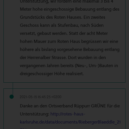
Unterstützung, wir fordern eine maximal 3 bis 4
Meter hohe eingeschossige Bebauung entlang des
Grundstücks des Roten Hauses. Ein zweites
Geschoss kann als Stufenbau, nach Süden
versetzt, gebaut werden. Statt der acht Meter
hohen Mauer zum Roten Haus begrüssen wir eine
höhere als bislang vorgesehene Bebauung entlang
der Herrenalber Strasse. Dort wurden in den
vergangenen Jahren bereits (Neu-, Um-)Bauten in
dreigeschossiger Höhe realisiert.
2021-05-15 16:45:25 +0200
Danke an den Ortsverband Rüppurr GRÜNE für die
Unterstützung:
http://rotes-haus-
karlsruhe.de/data/documents/RiebergerBlaeddle_21