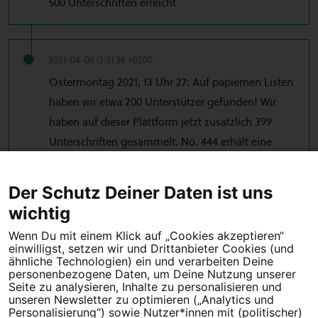
500 Unterschriften erreicht
2021-04-05 13:31:36 +0200
Ostermontag 2021, 13 Uhr 27: Auf papiernen Listen
haben wir etwa 200 Unterstützer gefunden! Wir
haben auf dieser Plattform jetzt zusätzlich 399
Unterschriften gesammelt. No. 444 erhält eine
Überraschung!
Der Schutz Deiner Daten ist uns
← Vorherige
1
2
Nächste →
wichtig
Wenn Du mit einem Klick auf „Cookies akzeptieren“
einwilligst, setzen wir und Drittanbieter Cookies (und
Tipps für deine Petition
ähnliche Technologien) ein und verarbeiten Deine
personenbezogene Daten, um Deine Nutzung unserer
Darum WeAct
Partnerprogramm
Seite zu analysieren, Inhalte zu personalisieren und
unseren Newsletter zu optimieren („Analytics und
Personalisierung“) sowie Nutzer*innen mit (politischer)
Erfolgreiche Petitionen
FAQs