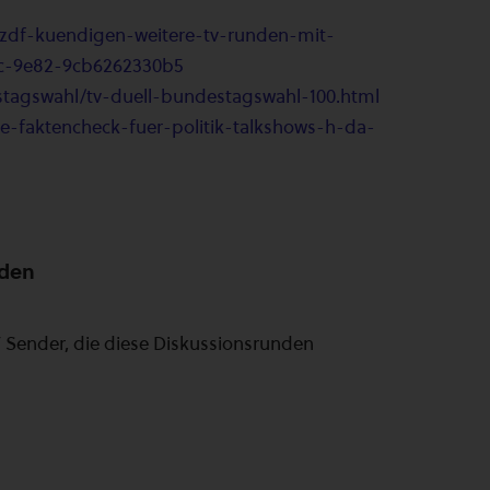
d-zdf-kuendigen-weitere-tv-runden-mit-
0c-9e82-9cb6262330b5
stagswahl/tv-duell-bundestagswahl-100.html
ve-faktencheck-fuer-politik-talkshows-h-da-
rden
 Sender, die diese Diskussionsrunden