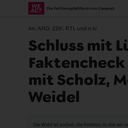
Skip
Die Petitionsplattform von Campact
to
main
content
An:
ARD, ZDF, RTL und n-tv
Schluss mit L
Faktencheck b
mit Scholz, 
Weidel
Die Wahl ist vorbei, die Petition, in der wir 