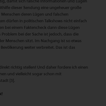
ig, damit sich falsche Informationen und Lügen
D mithilfe dieser Sendung eine ungeheuer große
 Menschen deren Lügen und falschen
n dürfen in politischen Talkshows nicht einfach
en bei einem Faktencheck dann diese Lügen
 Problem bei der Sache ist jedoch, dass die
er Menschen sitzt. Im Nachgang ist so etwas
Bevölkerung weiter verbreitet. Das ist das
ekt richtig stellen! Und daher fordere ich einen
nen und vielleicht sogar schon mit
adt [3].
k!