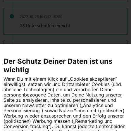
2022-10-28 16:13:12 +0200
25 Unterschriften erreicht
2022-10-28 13:59:58 +0200
10 Unterschriften erreicht
Der Schutz Deiner Daten ist uns
wichtig
Wenn Du mit einem Klick auf „Cookies akzeptieren“
einwilligst, setzen wir und Drittanbieter Cookies (und
Tipps für deine Petition
ähnliche Technologien) ein und verarbeiten Deine
personenbezogene Daten, um Deine Nutzung unserer
Seite zu analysieren, Inhalte zu personalisieren und
Darum WeAct
Partnerprogramm
unseren Newsletter zu optimieren („Analytics und
Personalisierung“) sowie Nutzer*innen mit (politischer)
Erfolgreiche Petitionen
FAQs
Werbung wieder anzusprechen und den Erfolg unserer
(politischen) Werbung messen („Remarketing und
Nutzungsbedingungen
Conversion tracking“). Du kannst jederzeit entscheiden