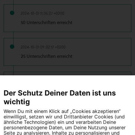
2024-10-01 11:06:27 +0200
50 Unterschriften erreicht
2024-10-01 09:02:17 +0200
25 Unterschriften erreicht
2024-09-30 23:16:51 +0200
10 Unterschriften erreicht
Der Schutz Deiner Daten ist uns
wichtig
Wenn Du mit einem Klick auf „Cookies akzeptieren“
einwilligst, setzen wir und Drittanbieter Cookies (und
Tipps für deine Petition
ähnliche Technologien) ein und verarbeiten Deine
personenbezogene Daten, um Deine Nutzung unserer
Seite zu analysieren, Inhalte zu personalisieren und
Darum WeAct
Partnerprogramm