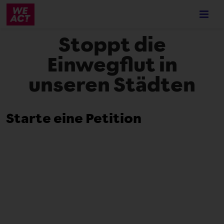
Skip
to
main
Stoppt die
content
Einwegflut in
unseren Städten
Starte eine Petition