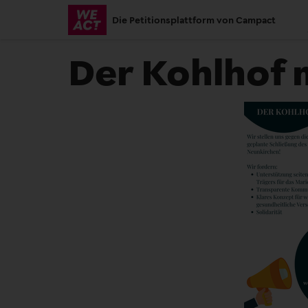
Skip
Die Petitionsplattform von Campact
to
main
Der Kohlhof 
content