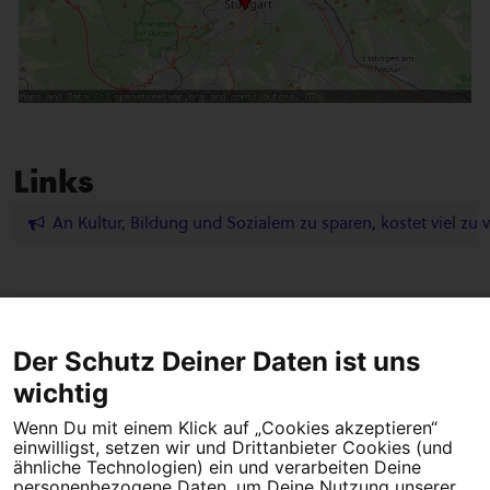
Links
An Kultur, Bildung und Sozialem zu sparen, kostet viel zu v
Der Schutz Deiner Daten ist uns
wichtig
Tipps für deine Petition
Wenn Du mit einem Klick auf „Cookies akzeptieren“
einwilligst, setzen wir und Drittanbieter Cookies (und
Darum WeAct
Partnerprogramm
ähnliche Technologien) ein und verarbeiten Deine
personenbezogene Daten, um Deine Nutzung unserer