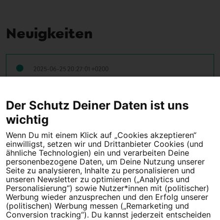
Neuigkeiten
2025-06-25 20:27:01 +0200
10 Unterschriften erreicht
Der Schutz Deiner Daten ist uns
← Vorherige
1
2
Nächste →
wichtig
Wenn Du mit einem Klick auf „Cookies akzeptieren“
einwilligst, setzen wir und Drittanbieter Cookies (und
Tipps für deine Petition
ähnliche Technologien) ein und verarbeiten Deine
personenbezogene Daten, um Deine Nutzung unserer
Seite zu analysieren, Inhalte zu personalisieren und
Darum WeAct
Partnerprogramm
unseren Newsletter zu optimieren („Analytics und
Personalisierung“) sowie Nutzer*innen mit (politischer)
Erfolgreiche Petitionen
FAQs
Werbung wieder anzusprechen und den Erfolg unserer
(politischen) Werbung messen („Remarketing und
Nutzungsbedingungen
Conversion tracking“). Du kannst jederzeit entscheiden