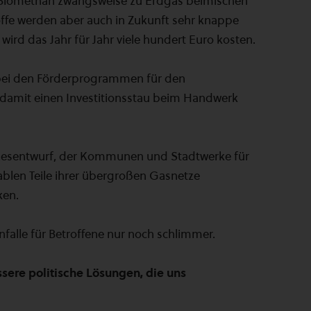
d Biomethan zwangsweise zu Erdgas beimischen
toffe werden aber auch in Zukunft sehr knappe
wird das Jahr für Jahr viele hundert Euro kosten.
 bei den Förderprogrammen für den
amit einen Investitionsstau beim Handwerk
tzesentwurf, der Kommunen und Stadtwerke für
ablen Teile ihrer übergroßen Gasnetze
ken.
falle für Betroffene nur noch schlimmer.
re politische Lösungen, die uns