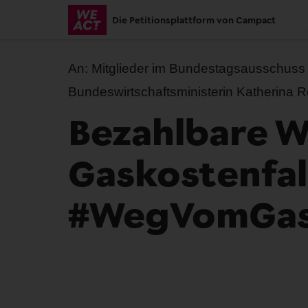
Skip
Die Petitionsplattform von Campact
to
main
content
An:
Mitglieder im Bundestagsausschuss 
Bundeswirtschaftsministerin Katherina 
Bezahlbare W
Gaskostenfal
#WegVomGa