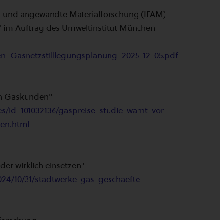
 und angewandte Materialforschung (IFAM)
" im Auftrag des Umweltinstitut München
n_Gasnetzstilllegungsplanung_2025-12-05.pdf
ten Gaskunden"
es/id_101032136/gaspreise-studie-warnt-vor-
den.html
er wirklich einsetzen"
2024/10/31/stadtwerke-gas-geschaefte-