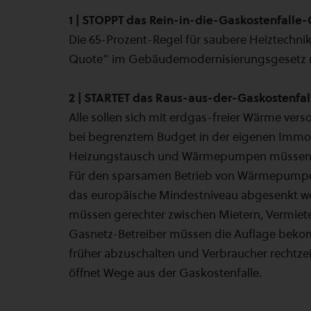
1 | STOPPT das Rein-in-die-Gaskostenfalle
Die 65-Prozent-Regel für saubere Heiztechni
Quote” im Gebäudemodernisierungsgesetz m
2 | STARTET das Raus-aus-der-Gaskostenf
Alle sollen sich mit erdgas-freier Wärme ve
bei begrenztem Budget in der eigenen Immob
Heizungstausch und Wärmepumpen müssen erw
Für den sparsamen Betrieb von Wärmepumpen
das europäische Mindestniveau abgesenkt we
müssen gerechter zwischen Mietern, Vermiete
Gasnetz-Betreiber müssen die Auflage bekomm
früher abzuschalten und Verbraucher rechtzei
öffnet Wege aus der Gaskostenfalle.