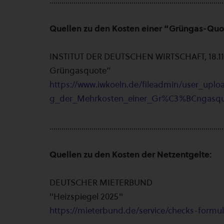
.......................................................................................
Quellen zu den Kosten einer “Grüngas-Quo
INSTITUT DER DEUTSCHEN WIRTSCHAFT, 18.11.2
Grüngasquote”
https://www.iwkoeln.de/fileadmin/user_uplo
g_der_Mehrkosten_einer_Gr%C3%BCngasqu
.......................................................................................
Quellen zu den Kosten der Netzentgelte:
DEUTSCHER MIETERBUND
"Heizspiegel 2025"
https://mieterbund.de/service/checks-formul