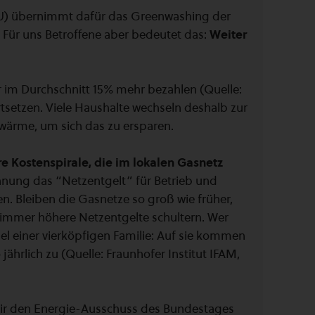
CDU) übernimmt dafür das Greenwashing der
 Für uns Betroffene aber bedeutet das:
Weiter
r im Durchschnitt 15% mehr bezahlen (Quelle:
ortsetzen. Viele Haushalte wechseln deshalb zur
rme, um sich das zu ersparen.
re Kostenspirale, die im lokalen Gasnetz
ung das “Netzentgelt” für Betrieb und
. Bleiben die Gasnetze so groß wie früher,
mer höhere Netzentgelte schultern. Wer
iel einer vierköpfigen Familie: Auf sie kommen
ährlich zu (Quelle: Fraunhofer Institut IFAM,
 wir den Energie-Ausschuss des Bundestages