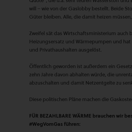
Quote”, die u.a. sehr teuren Wasserstoff un
will – wie von der Gaslobby bestellt. Beide S
Güter bleiben. Alle, die damit heizen müssen, 
Zweifel sät das Wirtschaftsministerium auch
Heizungsersatz und Wärmepumpen und hat d
und Privathaushalten ausgelöst.
Öffentlich geworden ist außerdem ein Gese
zehn Jahre davon abhalten würde, die unrent
abzuschalten und damit Netzentgelte zu sen
Diese politischen Pläne machen die Gaskosten
FÜR BEZAHLBARE WÄRME brauchen wir besse
#WegVomGas führen: