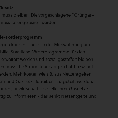
-Gesetz
k muss bleiben. Die vorgeschlagene “Grüngas-
uss fallengelassen werden.
alle-Förderprogramm
rsorgen können - auch in der Mietwohnung und
ilie. Staatliche Förderprogramme für den
eitert werden und sozial gestaffelt bleiben.
 muss die Stromsteuer abgeschafft bzw. auf
rden. Mehrkosten wie z.B. aus Netzentgelten
rn und Gasnetz-Betreibern aufgeteilt werden.
en, unwirtschaftliche Teile ihrer Gasnetze
tig zu informieren - das senkt Netzentgelte und