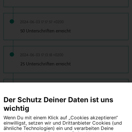
2024-06-03 17:17:57 +0200
50 Unterschriften erreicht
2024-06-03 17:13:18 +0200
25 Unterschriften erreicht
2024-06-03 17:10:16 +0200
10 Unterschriften erreicht
Der Schutz Deiner Daten ist uns
wichtig
Wenn Du mit einem Klick auf „Cookies akzeptieren“
einwilligst, setzen wir und Drittanbieter Cookies (und
Tipps für deine Petition
ähnliche Technologien) ein und verarbeiten Deine