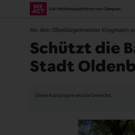
Skip
Die Petitionsplattform von Campact
to
main
content
An:
den Oberbürgermeister Krogmann un
Schützt die 
Stadt Olden
Diese Kampagne wurde beendet.