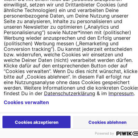
einwilligst, setzen wir und Drittanbieter Cookies (und
Tipps für Deine Petition
Darum WeAct
Erfolgreiche
ähnliche Technologien) ein und verarbeiten Deine
Petitionen
FAQs
Nutzungsbedingungen
Datenschutz
Impressum
Coo
personenbezogene Daten, um Deine Nutzung unserer
Seite zu analysieren, Inhalte zu personalisieren und
Einstellungen
unseren Newsletter zu optimieren („Analytics und
Personalisierung“) sowie Nutzer*innen mit (politischer)
Werbung wieder anzusprechen und den Erfolg unserer
(politischen) Werbung messen („Remarketing und
Conversion tracking“). Du kannst jederzeit entscheiden
bzw. widerrufen, welche Cookies wir einsetzen und
welche Deiner Daten (nicht) verarbeitet werden dürfen.
Klicke dafür auf den entsprechenden Button oder auf
“Cookies verwalten”. Wenn Du dies nicht wünschst, klicke
bitte auf „Cookies ablehnen“. In diesem Fall erfolgt nur
eine Nutzungsanalyse ohne dass Cookies gespeichert
werden. Weitere Informationen und die konkreten Cookie
findest Du in der
Datenschutzerklärung
& im
Impressum
.
Cookies verwalten
Cookies akzeptieren
Cookies ablehnen
Powered by