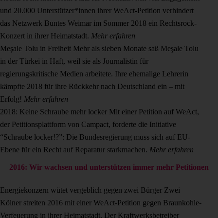
und 20.000 Unterstützer*innen ihrer WeAct-Petition verhindert
das Netzwerk Buntes Weimar im Sommer 2018 ein Rechtsrock-
Konzert in ihrer Heimatstadt.
Mehr erfahren
Meşale Tolu in Freiheit
Mehr als sieben Monate saß Meşale Tolu
in der Türkei in Haft, weil sie als Journalistin für
regierungskritische Medien arbeitete. Ihre ehemalige Lehrerin
kämpfte 2018 für ihre Rückkehr nach Deutschland ein – mit
Erfolg!
Mehr erfahren
2018: Keine Schraube mehr locker
Mit einer Petition auf WeAct,
der Petitionsplattform von Campact, forderte die Initiative
“Schraube locker!?”: Die Bundesregierung muss sich auf EU-
Ebene für ein Recht auf Reparatur starkmachen.
Mehr erfahren
2016: Wir wachsen und unterstützen immer mehr Petitionen
Energiekonzern wütet vergeblich gegen zwei Bürger
Zwei
Kölner streiten 2016 mit einer WeAct-Petition gegen Braunkohle-
Verfeuerung in ihrer Heimatstadt. Der Kraftwerksbetreiber