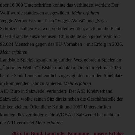
über 16.000 Unterschriften konnte das verhindert werden: Der
Wolf wurde stattdessen ausgewildert.
Mehr erfahren
Veggie-Verbot ist vom Tisch
“Veggie-Wurst“ und „Soja-
Schnitzel“ sollten EU-weit verboten werden, auch um die Plant-
based-Branche auszubremsen. Chris stellte sich gemeinsam mit
92.624 Menschen gegen das EU-Vorhaben – mit Erfolg in 2026.
Mehr erfahren
Landshut: Spielplatzsanierung auf den Weg gebracht
Spielen am
„Überreiter Weiher“? Bisher undenkbar. Doch im Februar 2026
hat die Stadt Landshut endlich zugesagt, den maroden Spielplatz
im kommenden Jahr zu sanieren.
Mehr erfahren
AfD-Büro in Salzwedel verhindert!
Der AfD Kreisverband
Salzwedel wollte seinen Sitz direkt neben die Geschäftsstelle der
Linken ziehen. Öffentliche Kritik und 1057 Unterschriften
konnten dies verhindern: Die WOBAU Salzwedel hat nicht an
die AfD vermietet
Mehr erfahren
2025: Im Bund, Land oder Kommune – unsere Erfolge