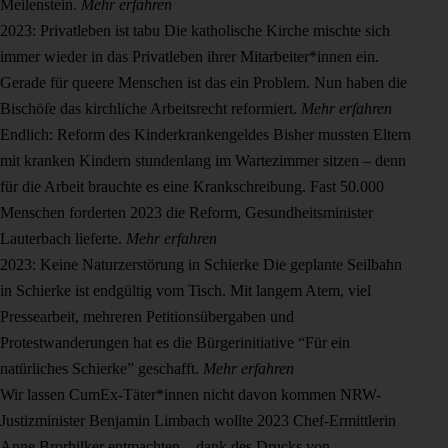
Meilenstein.
Mehr erfahren
2023: Privatleben ist tabu
Die katholische Kirche mischte sich
immer wieder in das Privatleben ihrer Mitarbeiter*innen ein.
Gerade für queere Menschen ist das ein Problem. Nun haben die
Bischöfe das kirchliche Arbeitsrecht reformiert.
Mehr erfahren
Endlich: Reform des Kinderkrankengeldes
Bisher mussten Eltern
mit kranken Kindern stundenlang im Wartezimmer sitzen – denn
für die Arbeit brauchte es eine Krankschreibung. Fast 50.000
Menschen forderten 2023 die Reform, Gesundheitsminister
Lauterbach lieferte.
Mehr erfahren
2023: Keine Naturzerstörung in Schierke
Die geplante Seilbahn
in Schierke ist endgültig vom Tisch. Mit langem Atem, viel
Pressearbeit, mehreren Petitionsübergaben und
Protestwanderungen hat es die Bürgerinitiative “Für ein
natürliches Schierke” geschafft.
Mehr erfahren
Wir lassen CumEx-Täter*innen nicht davon kommen
NRW-
Justizminister Benjamin Limbach wollte 2023 Chef-Ermittlerin
Anne Brorhilker entmachten – dank des Drucks von