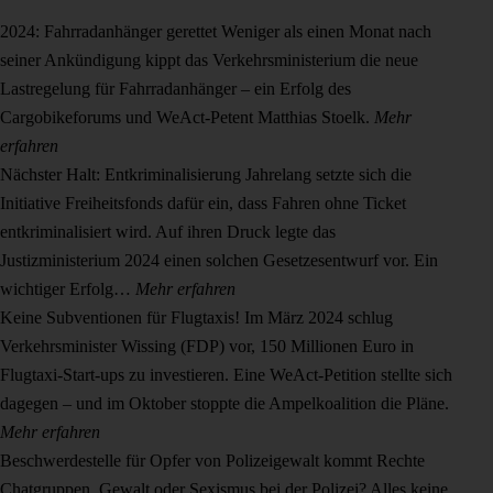
2024: Fahrradanhänger gerettet
Weniger als einen Monat nach
seiner Ankündigung kippt das Verkehrsministerium die neue
Lastregelung für Fahrradanhänger – ein Erfolg des
Cargobikeforums und WeAct-Petent Matthias Stoelk.
Mehr
erfahren
Nächster Halt: Entkriminalisierung
Jahrelang setzte sich die
Initiative Freiheitsfonds dafür ein, dass Fahren ohne Ticket
entkriminalisiert wird. Auf ihren Druck legte das
Justizministerium 2024 einen solchen Gesetzesentwurf vor. Ein
wichtiger Erfolg…
Mehr erfahren
Keine Subventionen für Flugtaxis!
Im März 2024 schlug
Verkehrsminister Wissing (FDP) vor, 150 Millionen Euro in
Flugtaxi-Start-ups zu investieren. Eine WeAct-Petition stellte sich
dagegen – und im Oktober stoppte die Ampelkoalition die Pläne.
Mehr erfahren
Beschwerdestelle für Opfer von Polizeigewalt kommt
Rechte
Chatgruppen, Gewalt oder Sexismus bei der Polizei? Alles keine