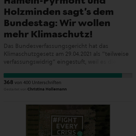
Holzminden sagt’s dem
Bundestag: Wir wollen
mehr Klimaschutz!
Das Bundesverfassungsgericht hat das
Klimaschutzgesetz am 29.04.2021 als “teilweise
verfassungswidrig” eingestuft, weil es die
Freiheitsrechte künftiger Generationen nicht
genug schützt. Das stärkt die Forderungen in
368
von
400
Unterschriften
unserer Petition sehr - wenn wir für unseren
Christina Hollemann
Gestartet von
Wahlkreise noch lauter werden. Das
Klimaschutzgesetz wurde zwar am 25.06.2021
nachgebessert, Ziele und Maßnahmen sind
aber weiterhin nicht auf 1,5-Grad-Kurs. Nach
dem Klimapaketchen und Lufthansa-Milliarden
ist klar, was Lobbyisten und Bremser anrichten