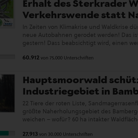
Erhalt des Sterkrader W
Verkehrswende statt N
In Zeiten von Klimakrise und Waldkrise dü
neue Autobahnen gerodet werden! Das ist
gestern! Dass beabsichtigt wird, einen we
unnötiges und gestriges Straßenprojekt zu
60.912
von
75.000
Unterschriften
der bundesdeutschen Verkehrspolitik noch
immer werden im großen Stil Autobahne
geplant und gebaut, ohne dabei die Bel
Hauptsmoorwald schütz
Klimas ausreichend zu berücksichtigen. 
Industriegebiet in Bam
endlich umdenken und ihre gesamte Infra
und Umweltschutz ausrichten. Für diese
22 Tiere der roten Liste, Sandmagerrasen
jetzt Gelegenheit: Mit der anstehenden N
größte Naherholungsgebiet des Bamberger
Nutzen Sie die Möglichkeit und setzen Sie
weichen – wofür? 60 ha intakter Waldfläc
Richtung Mobilitätswende! Verzichten Si
Bamberg roden, um darauf ein Industrie
des Autobahnkreuzes Oberhausen. Es ist f
27.913
von
30.000
Unterschriften
auszuweisen. Als Bewohnerinnen von Bam