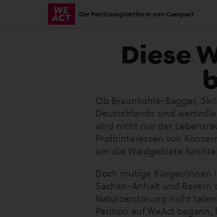
Skip
Die Petitionsplattform von Campact
to
main
Diese 
content
b
Ob Braunkohle-Bagger, Skili
Deutschlands sind wertvoll
wird nicht nur der Lebensra
Profitinteressen von Konze
um die Waldgebiete fürchte
Doch mutige Bürger/innen i
Sachen-Anhalt und Bayern s
Naturzerstörung nicht taten
Petition auf WeAct begann,