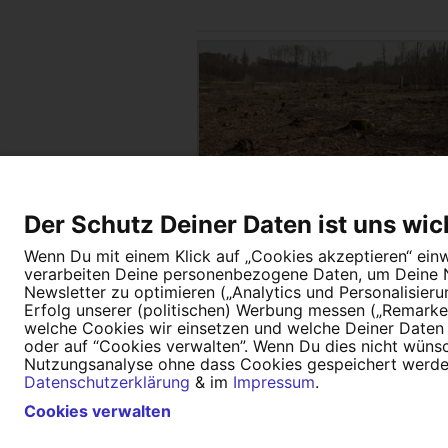
Der Schutz Deiner Daten ist uns wic
Wenn Du mit einem Klick auf „Cookies akzeptieren“ einwi
verarbeiten Deine personenbezogene Daten, um Deine Nu
Newsletter zu optimieren („Analytics und Personalisier
Erfolg unserer (politischen) Werbung messen („Remarket
welche Cookies wir einsetzen und welche Deiner Daten (
oder auf “Cookies verwalten”. Wenn Du dies nicht wünschs
Nutzungsanalyse ohne dass Cookies gespeichert werden.
Tipps für deine Petition
Darum WeAct
Datenschutzerklärung
& im
Impressum
.
Nutzungsbedingungen
Datenschutz
Cookies verwalten