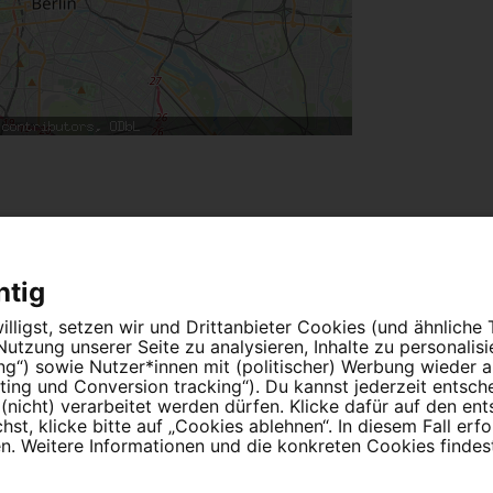
erungen an die Bundesregierung
htig
lligst, setzen wir und Drittanbieter Cookies (und ähnliche
tzung unserer Seite zu analysieren, Inhalte zu personalis
ung“) sowie Nutzer*innen mit (politischer) Werbung wieder
ing und Conversion tracking“). Du kannst jederzeit entsch
nicht) verarbeitet werden dürfen. Klicke dafür auf den en
t, klicke bitte auf „Cookies ablehnen“. In diesem Fall erfo
 Weitere Informationen und die konkreten Cookies findest
Partnerprogramm
Erfolgreiche Petitionen
F