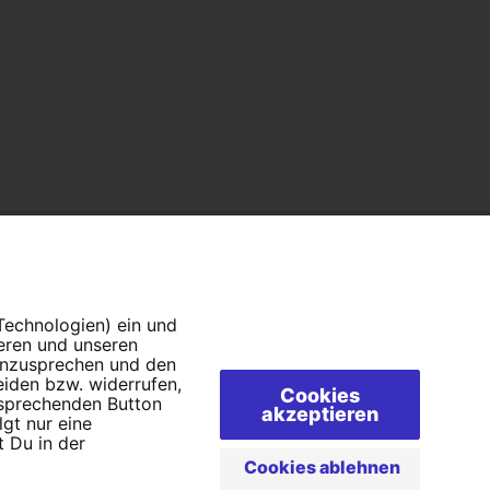
 Technologien) ein und
ieren und unseren
 anzusprechen und den
eiden bzw. widerrufen,
Cookies
tsprechenden Button
akzeptieren
lgt nur eine
 Du in der
AQs
Cookies ablehnen