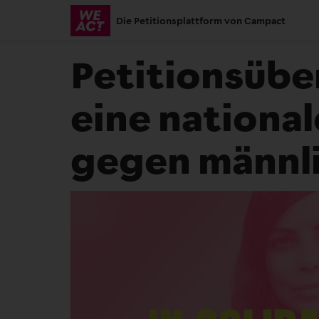
Skip
Die Petitionsplattform von Campact
to
main
Petitionsübe
content
eine national
gegen männl