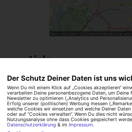
Links
In Solidarität mit Collien Fernandes: 10 Ford
Der Schutz Deiner Daten ist uns wic
Wenn Du mit einem Klick auf „Cookies akzeptieren“ einwi
verarbeiten Deine personenbezogene Daten, um Deine Nu
Newsletter zu optimieren („Analytics und Personalisier
Erfolg unserer (politischen) Werbung messen („Remarket
welche Cookies wir einsetzen und welche Deiner Daten (
oder auf “Cookies verwalten”. Wenn Du dies nicht wünschs
Nutzungsanalyse ohne dass Cookies gespeichert werden.
Tipps für deine Petition
Darum WeAct
Datenschutzerklärung
& im
Impressum
.