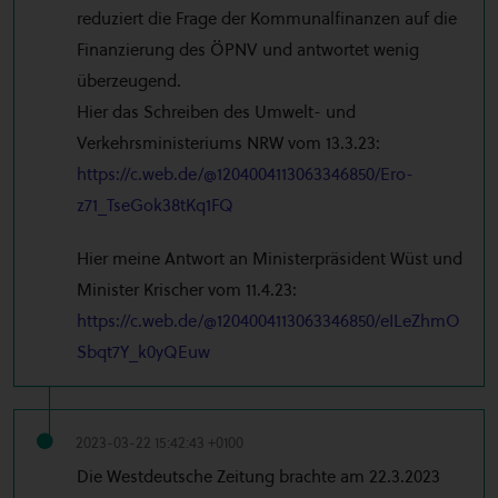
reduziert die Frage der Kommunalfinanzen auf die
Finanzierung des ÖPNV und antwortet wenig
überzeugend.
Hier das Schreiben des Umwelt- und
Verkehrsministeriums NRW vom 13.3.23:
https://c.web.de/@1204004113063346850/Ero-
z71_TseGok38tKq1FQ
Hier meine Antwort an Ministerpräsident Wüst und
Minister Krischer vom 11.4.23:
https://c.web.de/@1204004113063346850/eILeZhmO
Sbqt7Y_k0yQEuw
2023-03-22 15:42:43 +0100
Die Westdeutsche Zeitung brachte am 22.3.2023