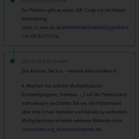
2023-02-12 12:43:01 +0100
Zur Petition gibt es einen QR-Code zur leichteren
Verbreitung:
https://c.web.de/@1204004113063346850/Zg1yJ7HeQ
CeCKRUkOTT7Uw
2023-02-12 12:20:28 +0100
Das können Sie tun – weitere Aktionsideen II
4. Machen Sie örtliche Multiplikatoren
(Umweltgruppen, Parteien, …) auf die Petition(en)
aufmerksam und bitten Sie sie, die Petition(en)
über ihre Email-Verteiler und Kanäle zu verbreiten.
Multiplikatoren erhalten weiteres Material unter
Unterstuetzung_Kommunen@web.de
.