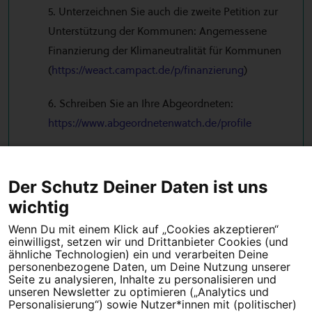
5. Unterzeichnen Sie auch die zweite Petition zur
Unterstützung der Kommunen: Angemessene
Finanzierung der Klimaneutralität für Kommunen
(
https://weact.campact.de/p/finanzierung
)
6. Schreiben Sie an Ihre Abgeordneten:
https://www.abgeordnetenwatch.de/profile
Vielen Dank für Ihren Einsatz!
Der Schutz Deiner Daten ist uns
← Vorherige
1
2
Nächste →
wichtig
Wenn Du mit einem Klick auf „Cookies akzeptieren“
einwilligst, setzen wir und Drittanbieter Cookies (und
Tipps für deine Petition
ähnliche Technologien) ein und verarbeiten Deine
personenbezogene Daten, um Deine Nutzung unserer
Seite zu analysieren, Inhalte zu personalisieren und
Darum WeAct
Partnerprogramm
unseren Newsletter zu optimieren („Analytics und
Personalisierung“) sowie Nutzer*innen mit (politischer)
Erfolgreiche Petitionen
FAQs