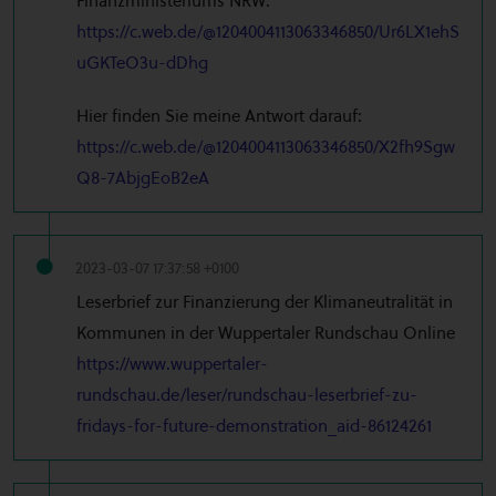
Finanzministeriums NRW:
https://c.web.de/@1204004113063346850/Ur6LX1ehS
uGKTeO3u-dDhg
Hier finden Sie meine Antwort darauf:
https://c.web.de/@1204004113063346850/X2fh9Sgw
Q8-7AbjgEoB2eA
2023-03-07 17:37:58 +0100
Leserbrief zur Finanzierung der Klimaneutralität in
Kommunen in der Wuppertaler Rundschau Online
https://www.wuppertaler-
rundschau.de/leser/rundschau-leserbrief-zu-
fridays-for-future-demonstration_aid-86124261