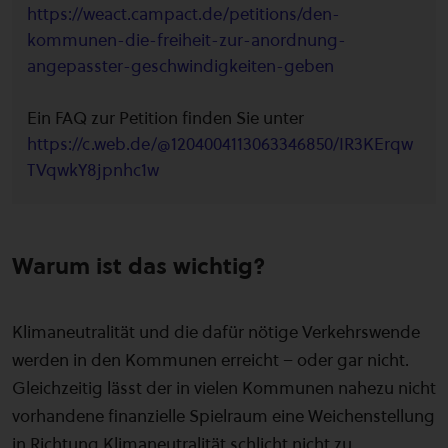
https://weact.campact.de/petitions/den-
kommunen-die-freiheit-zur-anordnung-
angepasster-geschwindigkeiten-geben
Ein FAQ zur Petition finden Sie unter
https://c.web.de/@1204004113063346850/IR3KErqw
TVqwkY8jpnhc1w
Warum ist das wichtig?
Klimaneutralität und die dafür nötige Verkehrswende
werden in den Kommunen erreicht – oder gar nicht.
Gleichzeitig lässt der in vielen Kommunen nahezu nicht
vorhandene finanzielle Spielraum eine Weichenstellung
in Richtung Klimaneutralität schlicht nicht zu.