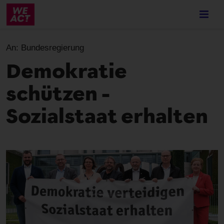
Skip
to
main
content
An:
Bundesregierung
Demokratie
schützen –
Sozialstaat erhalten