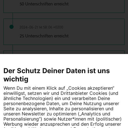
50 Unterschriften erreicht
2024-06-21 14:58:06 +0200
25 Unterschriften erreicht
2024-06-21 14:57:06 +0200
10 Unterschriften erreicht
Der Schutz Deiner Daten ist uns
wichtig
Wenn Du mit einem Klick auf „Cookies akzeptieren“
einwilligst, setzen wir und Drittanbieter Cookies (und
Tipps für deine Petition
ähnliche Technologien) ein und verarbeiten Deine
personenbezogene Daten, um Deine Nutzung unserer
Seite zu analysieren, Inhalte zu personalisieren und
Darum WeAct
Partnerprogramm
unseren Newsletter zu optimieren („Analytics und
Personalisierung“) sowie Nutzer*innen mit (politischer)
Erfolgreiche Petitionen
FAQs
Werbung wieder anzusprechen und den Erfolg unserer