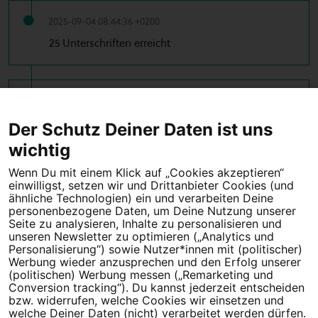
2025-09-04 08:44:36 +0200
25 Unterschriften erreicht
2025-09-04 08:30:17 +0200
10 Unterschriften erreicht
Der Schutz Deiner Daten ist uns
wichtig
Wenn Du mit einem Klick auf „Cookies akzeptieren“
einwilligst, setzen wir und Drittanbieter Cookies (und
Tipps für deine Petition
ähnliche Technologien) ein und verarbeiten Deine
personenbezogene Daten, um Deine Nutzung unserer
Seite zu analysieren, Inhalte zu personalisieren und
Darum WeAct
Partnerprogramm
unseren Newsletter zu optimieren („Analytics und
Personalisierung“) sowie Nutzer*innen mit (politischer)
Erfolgreiche Petitionen
FAQs
Werbung wieder anzusprechen und den Erfolg unserer
(politischen) Werbung messen („Remarketing und
Nutzungsbedingungen
Conversion tracking“). Du kannst jederzeit entscheiden
bzw. widerrufen, welche Cookies wir einsetzen und
Datenschutz
Impressum
welche Deiner Daten (nicht) verarbeitet werden dürfen.