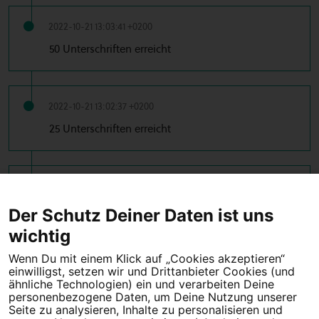
2022-10-21 13:03:41 +0200
50 Unterschriften erreicht
2022-10-21 13:02:37 +0200
25 Unterschriften erreicht
2022-10-19 14:53:09 +0200
10 Unterschriften erreicht
Der Schutz Deiner Daten ist uns
wichtig
Wenn Du mit einem Klick auf „Cookies akzeptieren“
einwilligst, setzen wir und Drittanbieter Cookies (und
Tipps für deine Petition
ähnliche Technologien) ein und verarbeiten Deine
personenbezogene Daten, um Deine Nutzung unserer
Darum WeAct
Partnerprogramm
Seite zu analysieren, Inhalte zu personalisieren und