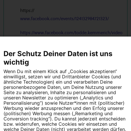
https://
www.facebook.com/events/124132984721323/
https://www.facebook.com/todde.kemmerich/video
s/1323152911042371/
Der Schutz Deiner Daten ist uns
← Vorherige
1
2
3
4
Nächste →
wichtig
Wenn Du mit einem Klick auf „Cookies akzeptieren“
einwilligst, setzen wir und Drittanbieter Cookies (und
Tipps für deine Petition
ähnliche Technologien) ein und verarbeiten Deine
personenbezogene Daten, um Deine Nutzung unserer
Seite zu analysieren, Inhalte zu personalisieren und
Darum WeAct
Partnerprogramm
unseren Newsletter zu optimieren („Analytics und
Personalisierung“) sowie Nutzer*innen mit (politischer)
Erfolgreiche Petitionen
FAQs
Werbung wieder anzusprechen und den Erfolg unserer
(politischen) Werbung messen („Remarketing und
Nutzungsbedingungen
Conversion tracking“). Du kannst jederzeit entscheiden
bzw. widerrufen, welche Cookies wir einsetzen und
Datenschutz
Impressum
welche Deiner Daten (nicht) verarbeitet werden dürfen.