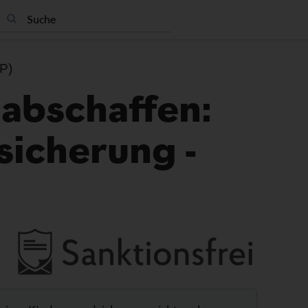
DP)
abschaffen:
icherung -