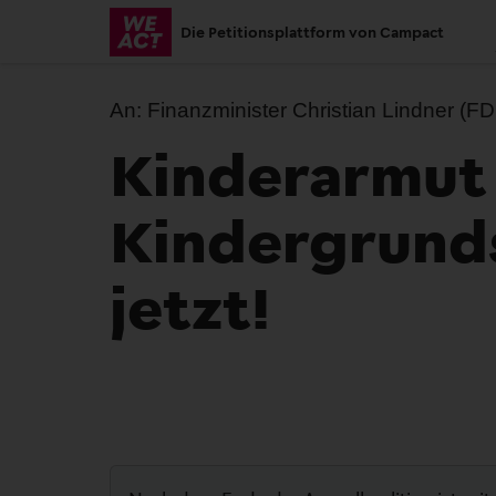
Skip
Die Petitionsplattform von Campact
to
main
content
An:
Finanzminister Christian Lindner (F
Kinderarmut 
Kindergrunds
jetzt!