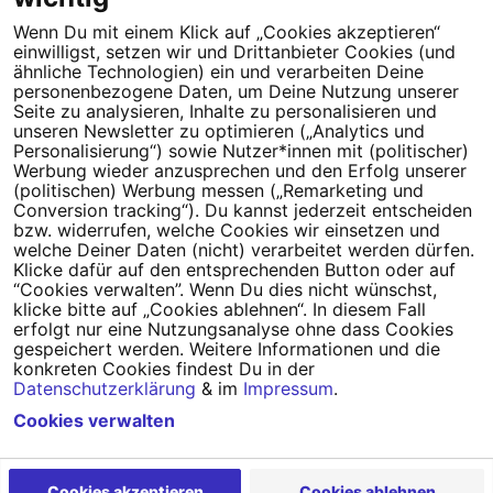
Wenn Du mit einem Klick auf „Cookies akzeptieren“
einwilligst, setzen wir und Drittanbieter Cookies (und
Tipps für deine Petition
ähnliche Technologien) ein und verarbeiten Deine
personenbezogene Daten, um Deine Nutzung unserer
Seite zu analysieren, Inhalte zu personalisieren und
Darum WeAct
Partnerprogramm
unseren Newsletter zu optimieren („Analytics und
Personalisierung“) sowie Nutzer*innen mit (politischer)
Erfolgreiche Petitionen
FAQs
Werbung wieder anzusprechen und den Erfolg unserer
(politischen) Werbung messen („Remarketing und
Nutzungsbedingungen
Conversion tracking“). Du kannst jederzeit entscheiden
bzw. widerrufen, welche Cookies wir einsetzen und
Datenschutz
Impressum
welche Deiner Daten (nicht) verarbeitet werden dürfen.
Klicke dafür auf den entsprechenden Button oder auf
Cookie-Einstellungen
“Cookies verwalten”. Wenn Du dies nicht wünschst,
klicke bitte auf „Cookies ablehnen“. In diesem Fall
erfolgt nur eine Nutzungsanalyse ohne dass Cookies
Campact
Powered by
gespeichert werden. Weitere Informationen und die
konkreten Cookies findest Du in der
Datenschutzerklärung
& im
Impressum
.
Cookies verwalten
Cookies akzeptieren
Cookies ablehnen