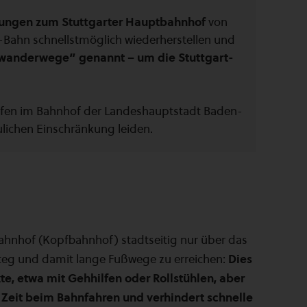
dungen zum Stuttgarter Hauptbahnhof
von
S-Bahn schnellstmöglich wiederherstellen und
nwanderwege” genannt – um die Stuttgart-
rfen im Bahnhof der Landeshauptstadt Baden-
ulichen Einschränkung leiden.
tbahnhof (Kopfbahnhof) stadtseitig nur über das
eg und damit lange Fußwege zu erreichen:
Dies
kte, etwa mit Gehhilfen oder Rollstühlen, aber
 Zeit beim Bahnfahren und verhindert schnelle