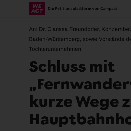
Skip
Die Petitionsplattform von Campact
to
main
content
An:
Dr. Clarissa Freundorfer, Konzernbe
Baden-Württemberg, sowie Vorstände d
Tochterunternehmen
Schluss mit
„Fernwander
kurze Wege 
Hauptbahnho