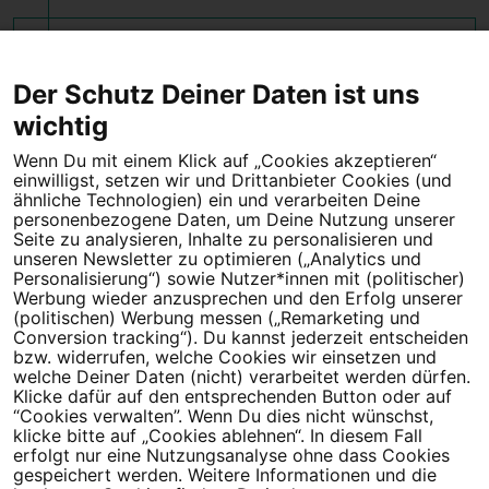
2025-10-19 23:38:12 +0200
10 Unterschriften erreicht
Der Schutz Deiner Daten ist uns
wichtig
Wenn Du mit einem Klick auf „Cookies akzeptieren“
einwilligst, setzen wir und Drittanbieter Cookies (und
Tipps für deine Petition
ähnliche Technologien) ein und verarbeiten Deine
personenbezogene Daten, um Deine Nutzung unserer
Seite zu analysieren, Inhalte zu personalisieren und
Darum WeAct
Partnerprogramm
unseren Newsletter zu optimieren („Analytics und
Personalisierung“) sowie Nutzer*innen mit (politischer)
Erfolgreiche Petitionen
FAQs
Werbung wieder anzusprechen und den Erfolg unserer
(politischen) Werbung messen („Remarketing und
Nutzungsbedingungen
Conversion tracking“). Du kannst jederzeit entscheiden
bzw. widerrufen, welche Cookies wir einsetzen und
Datenschutz
Impressum
welche Deiner Daten (nicht) verarbeitet werden dürfen.
Klicke dafür auf den entsprechenden Button oder auf
Cookie-Einstellungen
“Cookies verwalten”. Wenn Du dies nicht wünschst,
klicke bitte auf „Cookies ablehnen“. In diesem Fall
erfolgt nur eine Nutzungsanalyse ohne dass Cookies
Campact
Powered by
gespeichert werden. Weitere Informationen und die