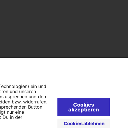
 Technologien) ein und
ieren und unseren
 anzusprechen und den
eiden bzw. widerrufen,
Cookies
tsprechenden Button
akzeptieren
lgt nur eine
 Du in der
AQs
Cookies ablehnen