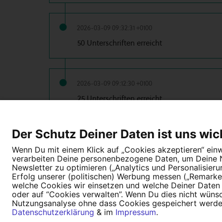
2026-03-09 09:32:31 +0100
50 Unterschriften erreicht
2026-03-09 09:12:30 +0100
25 Unterschriften erreicht
Der Schutz Deiner Daten ist uns wic
2026-03-09 09:06:03 +0100
Wenn Du mit einem Klick auf „Cookies akzeptieren“ einwi
10 Unterschriften erreicht
verarbeiten Deine personenbezogene Daten, um Deine Nu
Newsletter zu optimieren („Analytics und Personalisier
Erfolg unserer (politischen) Werbung messen („Remarket
welche Cookies wir einsetzen und welche Deiner Daten (
oder auf “Cookies verwalten”. Wenn Du dies nicht wünschs
Nutzungsanalyse ohne dass Cookies gespeichert werden.
Tipps für deine Petition
Darum WeAct
Datenschutzerklärung
& im
Impressum
.