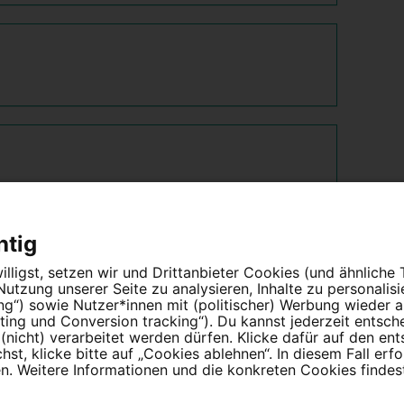
htig
lligst, setzen wir und Drittanbieter Cookies (und ähnliche
tzung unserer Seite zu analysieren, Inhalte zu personalis
ung“) sowie Nutzer*innen mit (politischer) Werbung wieder
ing und Conversion tracking“). Du kannst jederzeit entsch
nicht) verarbeitet werden dürfen. Klicke dafür auf den en
t, klicke bitte auf „Cookies ablehnen“. In diesem Fall erfo
 Weitere Informationen und die konkreten Cookies findest
Partnerprogramm
Erfolgreiche Petitionen
F