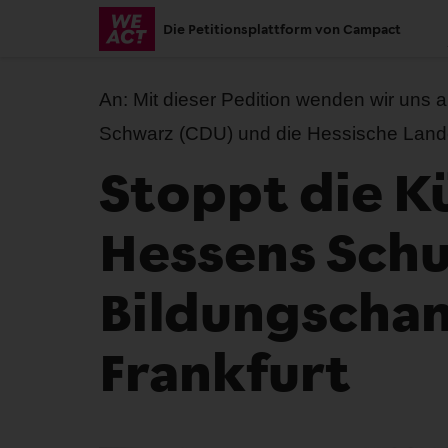
Skip
Die Petitionsplattform von Campact
to
main
content
An:
Mit dieser Pedition wenden wir uns 
Schwarz (CDU) und die Hessische Land
Stoppt die K
Hessens Schul
Bildungschan
Frankfurt