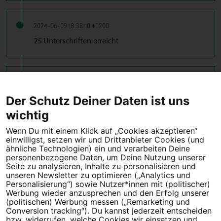
2024-06-09 18:38:10 +0200
25 Unterschriften erreicht
2024-06-07 12:57:39 +0200
10 Unterschriften erreicht
Der Schutz Deiner Daten ist uns
wichtig
Wenn Du mit einem Klick auf „Cookies akzeptieren“
einwilligst, setzen wir und Drittanbieter Cookies (und
Tipps für deine Petition
ähnliche Technologien) ein und verarbeiten Deine
personenbezogene Daten, um Deine Nutzung unserer
Seite zu analysieren, Inhalte zu personalisieren und
Darum WeAct
Partnerprogramm
unseren Newsletter zu optimieren („Analytics und
Personalisierung“) sowie Nutzer*innen mit (politischer)
Erfolgreiche Petitionen
FAQs
Werbung wieder anzusprechen und den Erfolg unserer
(politischen) Werbung messen („Remarketing und
Nutzungsbedingungen
Conversion tracking“). Du kannst jederzeit entscheiden
bzw. widerrufen, welche Cookies wir einsetzen und