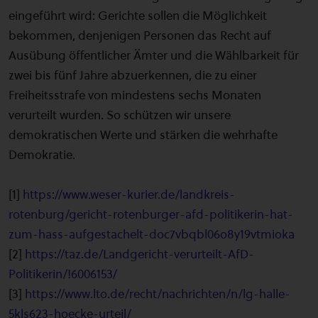
eingeführt wird: Gerichte sollen die Möglichkeit
bekommen, denjenigen Personen das Recht auf
Ausübung öffentlicher Ämter und die Wählbarkeit für
zwei bis fünf Jahre abzuerkennen, die zu einer
Freiheitsstrafe von mindestens sechs Monaten
verurteilt wurden. So schützen wir unsere
demokratischen Werte und stärken die wehrhafte
Demokratie.
[1]
https://www.weser-kurier.de/landkreis-
rotenburg/gericht-rotenburger-afd-politikerin-hat-
zum-hass-aufgestachelt-doc7vbqbl06o8y19vtmioka
[2]
https://taz.de/Landgericht-verurteilt-AfD-
Politikerin/!6006153/
[3]
https://www.lto.de/recht/nachrichten/n/lg-halle-
5kls623-hoecke-urteil/