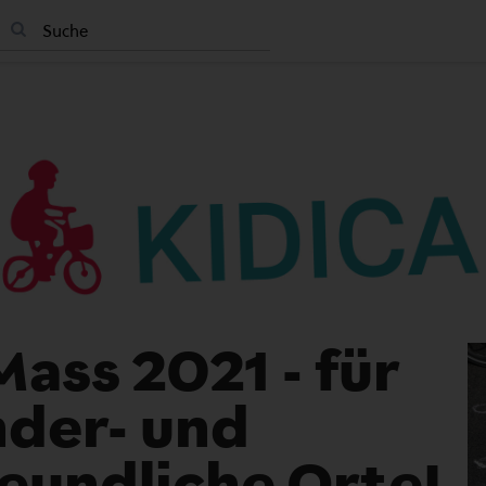
Mass 2021 - für
nder- und
eundliche Orte!