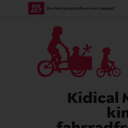
Skip
Die Petitionsplattform von Campact
to
main
content
Kidical 
ki
fahrradfr