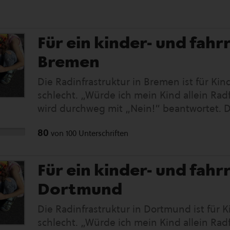
Für ein kinder- und fah
Bremen
Die Radinfrastruktur in Bremen ist für Ki
schlecht. „Würde ich mein Kind allein Rad
wird durchweg mit „Nein!“ beantwortet. Das
Munde. Bewegungsradius und motorische
80
von
100
Unterschriften
sinken. Dabei wollen sie eigenständig mob
sichere Radwege. Politik und Verwaltung fe
Resonanz aus der breiten Bevölkerung. De
Für ein kinder- und fah
Mass Aktionswochenende am 18. & 19. Se
Dortmund
Radfahrende in über 120 Städten in ganz 
Anlass ist die Bundestagswahl, die eine Wo
Die Radinfrastruktur in Dortmund ist für 
Kidical Mass ist eine weltweite Bewegung. 
schlecht. „Würde ich mein Kind allein Rad
Deutschland. Bei bunten Fahrraddemos e