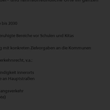
 bis 2030
ruhigte Bereiche vor Schulen und Kitas
ung mit konkreten Zielvorgaben an die Kommunen
rkehrsrecht, v.a.:
ndigkeit innerorts
ge an Hauptstraßen
angsverkehr
ote)