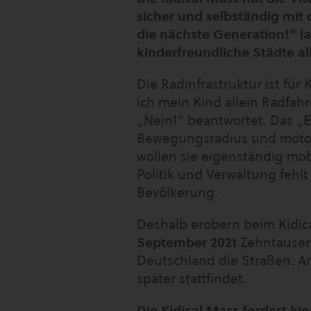
sicher und selbständig mit
die nächste Generation!“ la
kinderfreundliche Städte a
Die Radinfrastruktur ist für
ich mein Kind allein Radfah
„Nein!“ beantwortet. Das „El
Bewegungsradius und motori
wollen sie eigenständig mob
Politik und Verwaltung fehlt
Bevölkerung.
Deshalb erobern beim Kidic
September 2021
Zehntausend
Deutschland die Straßen. An
später stattfindet.
Die Kidical Mass fordert ki