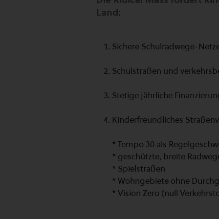
Land:
Sichere Schulradwege-Netze
Schulstraßen und verkehrsbe
Stetige jährliche Finanzier
Kinderfreundliches Straßenve
* Tempo 30 als Regelgeschwi
* geschützte, breite Radwe
* Spielstraßen
* Wohngebiete ohne Durchg
* Vision Zero (null Verkehrst