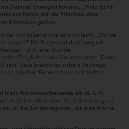
 dem Fahrrad bewegen können. „Platz da für
utet das Motto mit der Prämisse, dass
llen Menschen guttun.
 Kinder und Jugendliche sehr schlecht. „Würde
ren lassen?“ Die Frage wird durchweg mit
terntaxi“ ist in aller Munde.
sche Fähigkeiten von Kindern sinken. Dabei
il sein. Dazu braucht es sichere Radwege.
 es an positiver Resonanz aus der breiten
al Mass
Aktionswochenende am 18. & 19.
e Radfahrende in über 120 Städten in ganz
lass ist die Bundestagswahl, die eine Woche
nder- und fahrradfreundliche Orte im ganzen