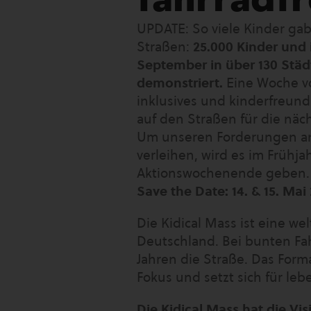
UPDATE: So viele Kinder ga
Straßen:
25.000 Kinder und 
September in über 130 Städt
demonstriert.
Eine Woche vo
inklusives und kinderfreund
auf den Straßen für die näc
Um unseren Forderungen an
verleihen, wird es im Frühja
Aktionswochenende geben.
Save the Date: 14. & 15. Mai
Die Kidical Mass ist eine we
Deutschland. Bei bunten Fa
Jahren die Straße. Das Form
Fokus und setzt sich für leb
Die Kidical Mass hat die Vis