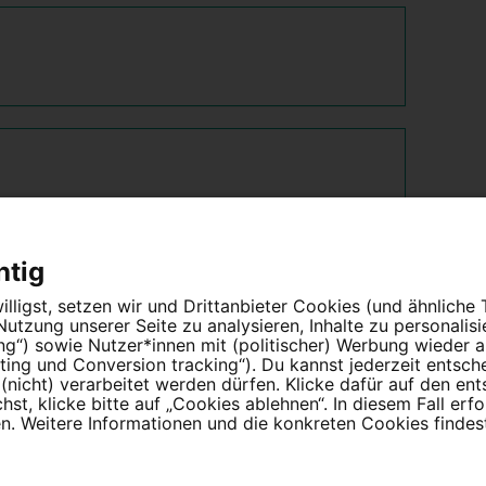
htig
lligst, setzen wir und Drittanbieter Cookies (und ähnliche
tzung unserer Seite zu analysieren, Inhalte zu personalis
ung“) sowie Nutzer*innen mit (politischer) Werbung wieder
ing und Conversion tracking“). Du kannst jederzeit entsch
nicht) verarbeitet werden dürfen. Klicke dafür auf den en
t, klicke bitte auf „Cookies ablehnen“. In diesem Fall erfo
 Weitere Informationen und die konkreten Cookies findest
Partnerprogramm
Erfolgreiche Petitionen
F
Impressum
Cookie-Einstellungen