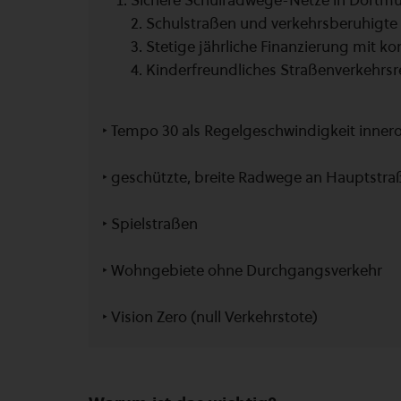
Sichere Schulradwege-Netze in Dortmu
2. Schulstraßen und verkehrsberuhigte
3. Stetige jährliche Finanzierung mit
4. Kinderfreundliches Straßenverkehrsrec
‣ Tempo 30 als Regelgeschwindigkeit innero
‣ geschützte, breite Radwege an Hauptstra
‣ Spielstraßen
‣ Wohngebiete ohne Durchgangsverkehr
‣ Vision Zero (null Verkehrstote)