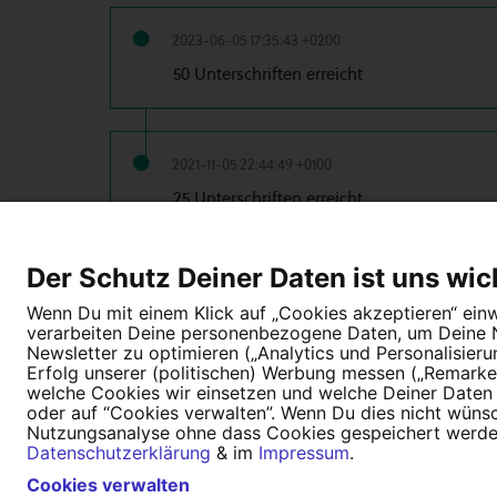
2023-06-05 17:35:43 +0200
50 Unterschriften erreicht
2021-11-05 22:44:49 +0100
25 Unterschriften erreicht
Der Schutz Deiner Daten ist uns wic
2021-10-04 21:08:55 +0200
Wenn Du mit einem Klick auf „Cookies akzeptieren“ einwi
10 Unterschriften erreicht
verarbeiten Deine personenbezogene Daten, um Deine Nu
Newsletter zu optimieren („Analytics und Personalisier
Erfolg unserer (politischen) Werbung messen („Remarket
welche Cookies wir einsetzen und welche Deiner Daten (
oder auf “Cookies verwalten”. Wenn Du dies nicht wünschs
Nutzungsanalyse ohne dass Cookies gespeichert werden.
Tipps für deine Petition
Darum WeAct
Datenschutzerklärung
& im
Impressum
.
Nutzungsbedingungen
Datenschutz
Cookies verwalten