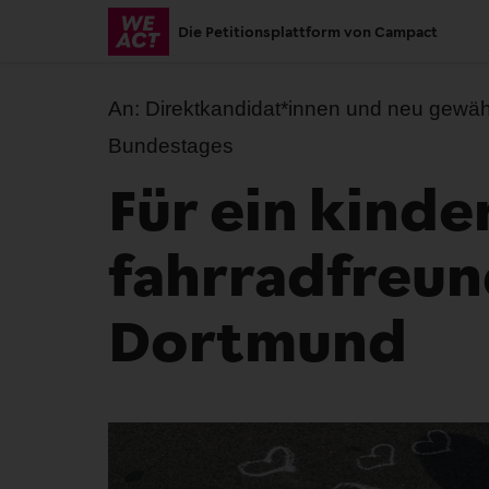
Skip
Die Petitionsplattform von Campact
to
main
content
An:
Direktkandidat*innen und neu gewä
Bundestages
Für ein kinde
fahrradfreun
Dortmund