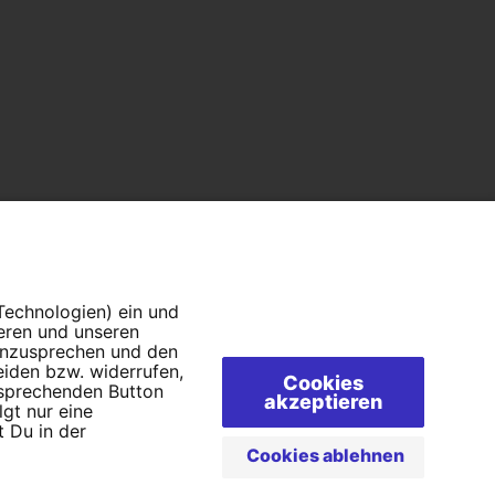
 Technologien) ein und
ieren und unseren
 anzusprechen und den
eiden bzw. widerrufen,
Cookies
tsprechenden Button
akzeptieren
lgt nur eine
 Du in der
AQs
Cookies ablehnen