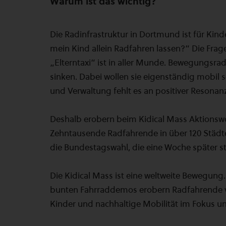
Warum ist das wichtig?
Die Radinfrastruktur in Dortmund ist für Kind
mein Kind allein Radfahren lassen?“ Die Fra
„Elterntaxi“ ist in aller Munde. Bewegungsra
sinken. Dabei wollen sie eigenständig mobil s
und Verwaltung fehlt es an positiver Resonan
Deshalb erobern beim Kidical Mass Aktionsw
Zehntausende Radfahrende in über 120 Städte
die Bundestagswahl, die eine Woche später st
Die Kidical Mass ist eine weltweite Bewegung. 
bunten Fahrraddemos erobern Radfahrende von
Kinder und nachhaltige Mobilität im Fokus und