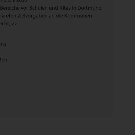
nd bis 2030
 Bereiche vor Schulen und Kitas in Dortmund
 konkreten Zielvorgaben an die Kommunen
ht, v.a.:
rts
ßen