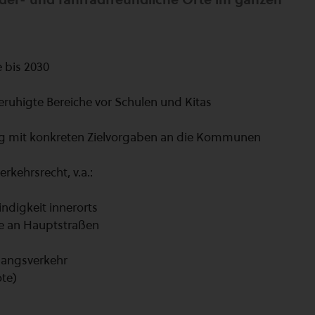
 bis 2030
ruhigte Bereiche vor Schulen und Kitas
ung mit konkreten Zielvorgaben an die Kommunen
rkehrsrecht, v.a.:
ndigkeit innerorts
ge an Hauptstraßen
angsverkehr
ote)