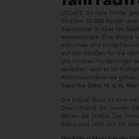
UPDATE: So viele Kinder ga
Straßen:
25.000 Kinder und 
September in über 130 Städt
demonstriert.
Eine Woche vo
inklusives und kinderfreund
auf den Straßen für die näc
Um unseren Forderungen an
verleihen, wird es im Frühja
Aktionswochenende geben.
Save the Date: 14. & 15. Mai
Die Kidical Mass ist eine we
Deutschland. Bei bunten Fa
Jahren die Straße. Das Form
Fokus und setzt sich für leb
Die Kidical Mass hat die Vis