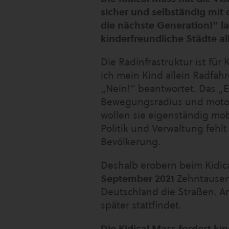
sicher und selbständig mit
die nächste Generation!“ la
kinderfreundliche Städte a
Die Radinfrastruktur ist für
ich mein Kind allein Radfah
„Nein!“ beantwortet. Das „El
Bewegungsradius und motori
wollen sie eigenständig mob
Politik und Verwaltung fehlt
Bevölkerung.
Deshalb erobern beim Kidic
September 2021
Zehntausend
Deutschland die Straßen. An
später stattfindet.
Die Kidical Mass fordert ki