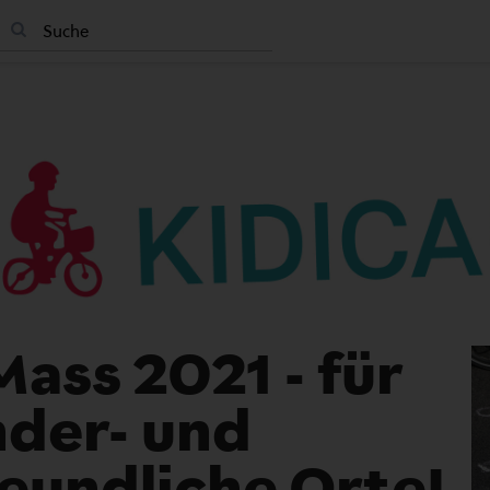
Mass 2021 - für
nder- und
eundliche Orte!