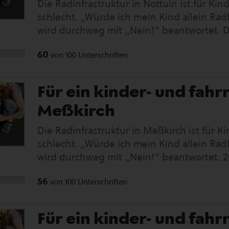
Die Radinfrastruktur in Nottuln ist für Ki
Mobilität im Fokus und setzt sich für leb
schlecht. „Würde ich mein Kind allein Rad
Infos zu Kidical Mass gibt es hier: kindera
wird durchweg mit „Nein!“ beantwortet. Das
Munde. Bewegungsradius und motorische
60
von
100
Unterschriften
sinken. Dabei wollen sie eigenständig mob
sichere Radwege. Politik und Verwaltung fe
Resonanz aus der breiten Bevölkerung. Die
Für ein kinder- und fah
weltweite Bewegung. Seit 2017 gibt es sie
Meßkirch
bunten Fahrraddemos erobern Radfahrende
Straße. Das Format hat Kinder und nachha
Die Radinfrastruktur in Meßkirch ist für 
setzt sich für lebenswerte Städte ein. Meh
schlecht. „Würde ich mein Kind allein Rad
es hier: kinderaufsrad.org
wird durchweg mit „Nein!“ beantwortet. 2
schon 2 Unfälle mit Kindern auf dem Weg 
56
von
100
Unterschriften
„Elterntaxi“ ist in aller Munde. Bewegun
Fähigkeiten von Kindern sinken. Dabei wo
sein. Dazu braucht es sichere Radwege. Po
Für ein kinder- und fah
es an positiver Resonanz aus der breiten 