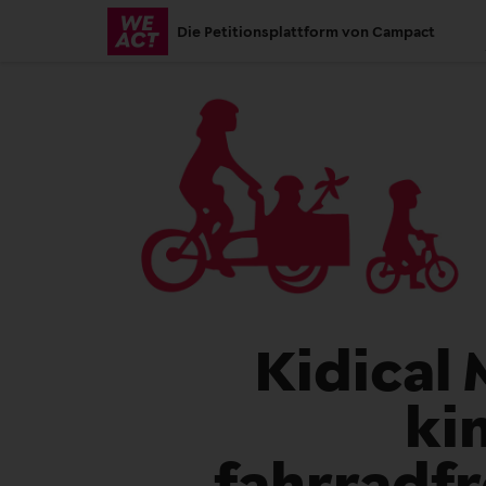
Skip
Die Petitionsplattform von Campact
to
main
content
Kidical 
ki
fahrradfr