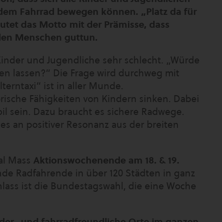
 dem Fahrrad bewegen können. „Platz da für
utet das Motto mit der Prämisse, dass
llen Menschen guttun.
 Kinder und Jugendliche sehr schlecht. „Würde
ren lassen?“ Die Frage wird durchweg mit
terntaxi“ ist in aller Munde.
sche Fähigkeiten von Kindern sinken. Dabei
il sein. Dazu braucht es sichere Radwege.
 es an positiver Resonanz aus der breiten
al Mass
Aktionswochenende am 18. & 19.
e Radfahrende in über 120 Städten in ganz
lass ist die Bundestagswahl, die eine Woche
nder- und fahrradfreundliche Orte im ganzen