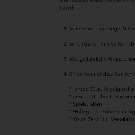
Land:
Sichere Schulradwege-Netze
Schulstraßen und verkehrsbe
Stetige jährliche Finanzier
Kinderfreundliches Straßenve
* Tempo 30 als Regelgeschwi
* geschützte, breite Radwe
* Spielstraßen
* Wohngebiete ohne Durchg
* Vision Zero (null Verkehrst