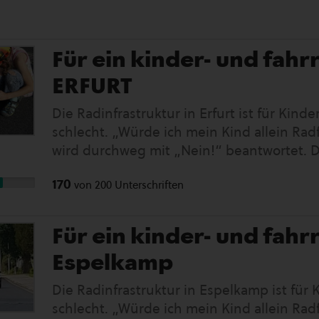
Für ein kinder- und fah
ERFURT
Die Radinfrastruktur in Erfurt ist für Kind
schlecht. „Würde ich mein Kind allein Rad
wird durchweg mit „Nein!“ beantwortet. Das
Munde. Bewegungsradius und motorische
170
von
200
Unterschriften
sinken. Dabei wollen sie eigenständig mob
sichere Radwege. Politik und Verwaltung fe
Resonanz aus der breiten Bevölkerung. Die
Für ein kinder- und fah
weltweite Bewegung. Seit 2017 gibt es sie
Espelkamp
bunten Fahrraddemos erobern Radfahrende
Straße. Das Format hat Kinder und nachha
Die Radinfrastruktur in Espelkamp ist für
setzt sich für lebenswerte Städte ein. Meh
schlecht. „Würde ich mein Kind allein Rad
es hier: kinderaufsrad.org