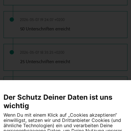
2026-05-07 19:24:07 +0200
50 Unterschriften erreicht
2026-05-07 18:35:25 +0200
25 Unterschriften erreicht
2026-05-07 18:13:22 +0200
10 Unterschriften erreicht
Der Schutz Deiner Daten ist uns
wichtig
Wenn Du mit einem Klick auf „Cookies akzeptieren“
einwilligst, setzen wir und Drittanbieter Cookies (und
Tipps für deine Petition
ähnliche Technologien) ein und verarbeiten Deine
personenbezogene Daten, um Deine Nutzung unserer