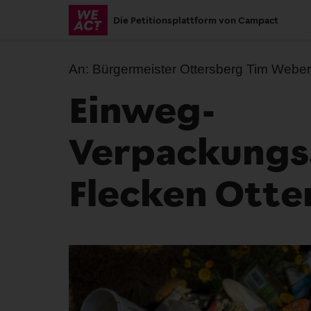
Skip
Die Petitionsplattform von Campact
to
main
content
An:
Bürgermeister Ottersberg Tim Weber
Einweg-
Verpackungss
Flecken Otte