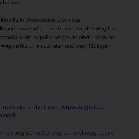
nbieten.
einmalig in Deutschland. Doch das
alle anderen Städte und Gemeinden den Weg frei
chtmäßig. Wir appellieren darum eindringlich an
 Wegwerfkultur einzutreten und dem Tübinger
en-mcdonald-s-stadt-darf-verpackungssteuer-
921aaf1
ik/mehrweg/der-weite-weg-zur-mehrwegroutine