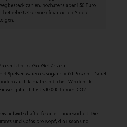
egbesteck zahlen, höchstens aber 1,50 Euro
ebetriebe & Co. einen finanziellen Anreiz
teigen.
Prozent der To-Go-Getränke in
i Speisen waren es sogar nur 0,1 Prozent. Dabei
ondern auch klimafreundlicher: Werden sie
Einweg jährlich fast 500.000 Tonnen CO2
islaufwirtschaft erfolgreich angekurbelt. Die
urants und Cafés pro Kopf, die Essen und