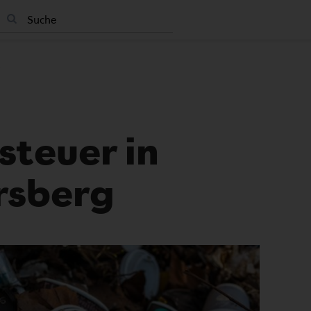
teuer in
rsberg