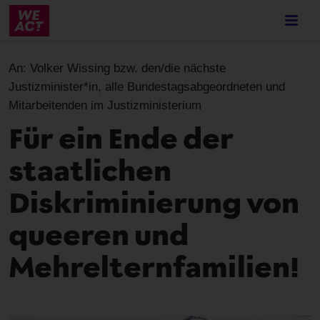
Skip
to
main
content
An:
Volker Wissing bzw. den/die nächste
Justizminister*in, alle Bundestagsabgeordneten und
Mitarbeitenden im Justizministerium
Für ein Ende der
staatlichen
Diskriminierung von
queeren und
Mehrelternfamilien!