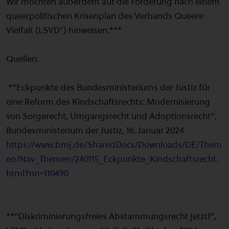
Wir möchten außerdem auf die Forderung nach einem
queerpolitischen Krisenplan des Verbands Queere
Vielfalt (LSVD⁺) hinweisen.***
Quellen:
*"Eckpunkte des Bundesministeriums der Justiz für
eine Reform des Kindschaftsrechts: Modernisierung
von Sorgerecht, Umgangsrecht und Adoptionsrecht",
Bundesministerium der Justiz, 16. Januar 2024
https://www.bmj.de/SharedDocs/Downloads/DE/Them
en/Nav_Themen/240115_Eckpunkte_Kindschaftsrecht.
html?nn=110490
**"Diskriminierungsfreies Abstammungsrecht jetzt!",