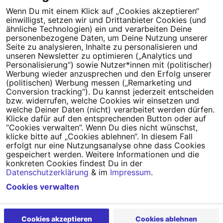
Wenn Du mit einem Klick auf „Cookies akzeptieren“
einwilligst, setzen wir und Drittanbieter Cookies (und
Tipps für deine Petition
ähnliche Technologien) ein und verarbeiten Deine
personenbezogene Daten, um Deine Nutzung unserer
Seite zu analysieren, Inhalte zu personalisieren und
Darum WeAct
Partnerprogramm
unseren Newsletter zu optimieren („Analytics und
Personalisierung“) sowie Nutzer*innen mit (politischer)
Erfolgreiche Petitionen
FAQs
Werbung wieder anzusprechen und den Erfolg unserer
(politischen) Werbung messen („Remarketing und
Nutzungsbedingungen
Conversion tracking“). Du kannst jederzeit entscheiden
bzw. widerrufen, welche Cookies wir einsetzen und
Datenschutz
Impressum
welche Deiner Daten (nicht) verarbeitet werden dürfen.
Klicke dafür auf den entsprechenden Button oder auf
Cookie-Einstellungen
“Cookies verwalten”. Wenn Du dies nicht wünschst,
klicke bitte auf „Cookies ablehnen“. In diesem Fall
erfolgt nur eine Nutzungsanalyse ohne dass Cookies
Campact
Powered by
gespeichert werden. Weitere Informationen und die
konkreten Cookies findest Du in der
Datenschutzerklärung
& im
Impressum
.
Cookies verwalten
Cookies akzeptieren
Cookies ablehnen