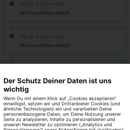
2026-06-18 13:33:56 +0200
50 Unterschriften erreicht
2026-06-18 13:32:56 +0200
25 Unterschriften erreicht
2026-06-18 13:32:11 +0200
10 Unterschriften erreicht
Der Schutz Deiner Daten ist uns
wichtig
Wenn Du mit einem Klick auf „Cookies akzeptieren“
einwilligst, setzen wir und Drittanbieter Cookies (und
Tipps für deine Petition
ähnliche Technologien) ein und verarbeiten Deine
personenbezogene Daten, um Deine Nutzung unserer
Seite zu analysieren, Inhalte zu personalisieren und
Darum WeAct
Partnerprogramm
unseren Newsletter zu optimieren („Analytics und
Personalisierung“) sowie Nutzer*innen mit (politischer)