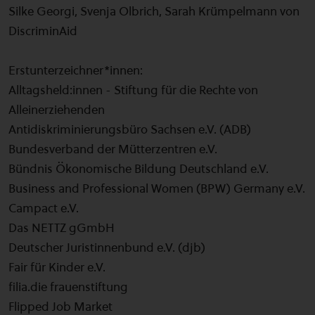
Silke Georgi, Svenja Olbrich, Sarah Krümpelmann von
DiscriminAid
Erstunterzeichner*innen:
Alltagsheld:innen - Stiftung für die Rechte von
Alleinerziehenden
Antidiskriminierungsbüro Sachsen e.V. (ADB)
Bundesverband der Mütterzentren e.V.
Bündnis Ökonomische Bildung Deutschland e.V.
Business and Professional Women (BPW) Germany e.V.
Campact e.V.
Das NETTZ gGmbH
Deutscher Juristinnenbund e.V. (djb)
Fair für Kinder e.V.
filia.die frauenstiftung
Flipped Job Market