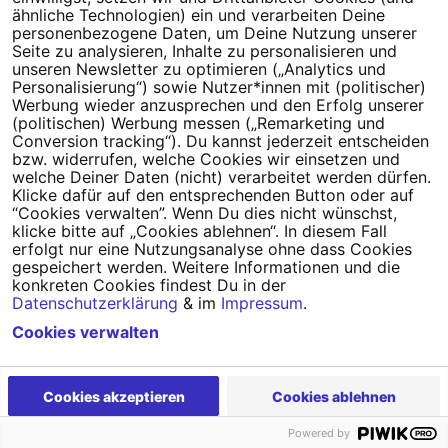
Tipps für deine Petition
ähnliche Technologien) ein und verarbeiten Deine
personenbezogene Daten, um Deine Nutzung unserer
Darum WeAct
Partnerprogramm
Seite zu analysieren, Inhalte zu personalisieren und
unseren Newsletter zu optimieren („Analytics und
Personalisierung“) sowie Nutzer*innen mit (politischer)
Erfolgreiche Petitionen
FAQs
Werbung wieder anzusprechen und den Erfolg unserer
(politischen) Werbung messen („Remarketing und
Nutzungsbedingungen
Conversion tracking“). Du kannst jederzeit entscheiden
bzw. widerrufen, welche Cookies wir einsetzen und
Datenschutz
Impressum
welche Deiner Daten (nicht) verarbeitet werden dürfen.
Klicke dafür auf den entsprechenden Button oder auf
Cookie-Einstellungen
“Cookies verwalten”. Wenn Du dies nicht wünschst,
klicke bitte auf „Cookies ablehnen“. In diesem Fall
erfolgt nur eine Nutzungsanalyse ohne dass Cookies
Campact
Powered by
gespeichert werden. Weitere Informationen und die
konkreten Cookies findest Du in der
Datenschutzerklärung
& im
Impressum
.
Cookies verwalten
Cookies akzeptieren
Cookies ablehnen
Powered by